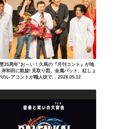
芸歴35周年”お～い！久馬の『月刊コント』が地
・岸和田に凱旋! 見取り図、金属バット、紅しょ
がのレアコントが職人技で…
2026.05.12