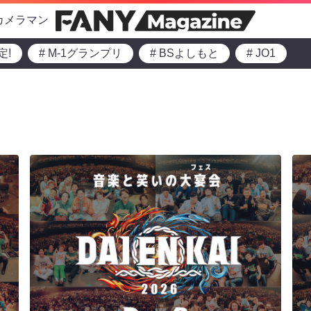
カメラマン
定!
# M-1グランプリ
# BSよしもと
# JO1