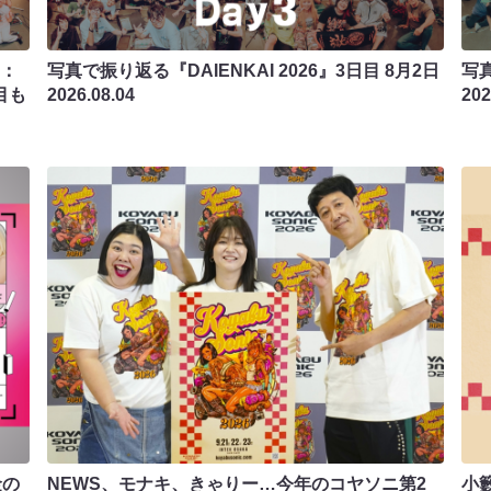
2：
写真で振り返る『DAIENKAI 2026』3日目 8月2日
写真
目も
2026.08.04
202
金の
NEWS、モナキ、きゃりー…今年のコヤソニ第2
小籔