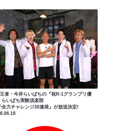
-1王者・今井らいぱちの『祝R-1グランプリ優
！らいぱち実験倶楽部
汗全力チャレンジ30連発』が放送決定!
6.06.19