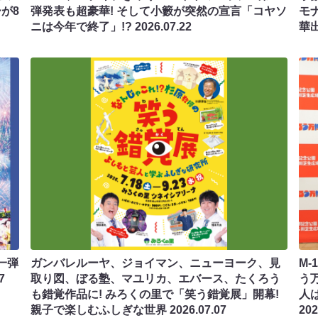
が8
弾発表も超豪華! そして小籔が突然の宣言「コヤソ
モ
ニは今年で終了」!?
2026.07.22
華
一弾
ガンバレルーヤ、ジョイマン、ニューヨーク、見
M
7
取り図、ぼる塾、マユリカ、エバース、たくろう
う
も錯覚作品に! みろくの里で「笑う錯覚展」開幕!
人
親子で楽しむふしぎな世界
2026.07.07
202