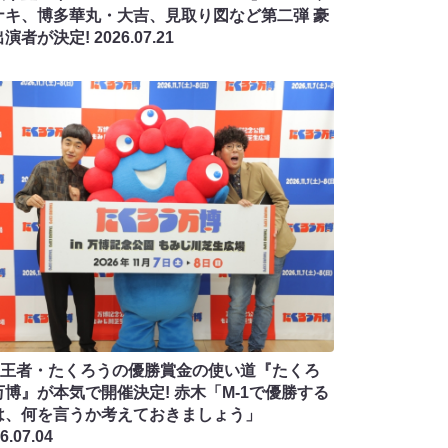
ナキ、博多華丸・大吉、見取り図など第二弾 豪
出演者が決定!
2026.07.21
-1王者・たくろうの優勝賞金の使い道『たくろ
万博』が本気で開催決定! 赤木「M-1で優勝する
は、何を言うか考えておきましょう」
6.07.04