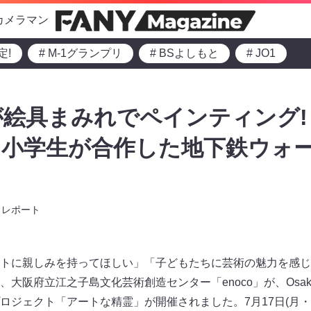
カメラマン
定!
# M-1グランプリ
# BSよしもと
# JO1
絵具まみれでペインティング!
と小学生が合作した地下鉄ウォ
レポート
トに親しみを持ってほしい」「子どもたちに芸術の魅力を感じ
大阪府立江之子島文化芸術創造センター「enoco」が、Osaka
ロジェクト「アートな精霊」が開催されました。7月17日(月・