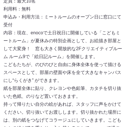
定員：最大10名
利用料：無料
申込み・利用方法：ミートルームのオープン日に窓口にて
受付
内容：現在、enocoで土日祝日に開催している「こどもミ
ートルーム」が夏休みの特別企画として、お絵描き部屋と
して大変身！ 窓も大きく開放的な2Fクリエイティブルー
ム ルーム9で「絵日記ルーム」を開催します。
こどもたちが、のびのびと自由に身体全体を使って描ける
スペースとして、部屋の壁面や床を全て大きなキャンバス
にし“らくがき” ができます。
紙を部屋全体に貼り、クレヨンや色鉛筆、カタチを切り抜
いた色紙、のりなど置いておきます。
持って帰りたい自分の絵があれば、スタッフに声をかけて
ください。切り抜いてお渡しします。切り抜かれた場所に
は、別の紙をつなげてコラージュにしていきます。こども