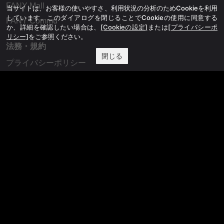
FANY Mall
当サイトは、お客様の使いやすさ、利用状況の分析のためCookieを利用
しています。このダイアログを閉じることでCookieの使用に同意する
FANY Commu
か、詳細を確認したい場合は、
[Cookieの設定]
または
[プライバシーポ
リシー]
をご参照ください。
法務・規約
閉じる
プライバシーポリシー
反社会的勢力排除宣言
会社情報
吉本興業株式会社
お問い合わせ
その他
よしもとニュースセンターアーカイブ
©YOSHIMOTO KOGYO, All Rights Reserved.