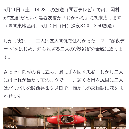
5月11日（土）14:28～の放送（関西テレビ）では、岡村
が“友達”だという黒谷友香が『おかべろ』に初来店します
（※関東地区は、5月12日（日）深夜3:20～3:50放送）。
しかし実は……二人は友人関係ではなかった！？ “深夜デ
ート”をはじめ、知られざる二人の“恋物語”の全貌に迫りま
す。
さっそく岡村の隣に立ち、肩に手を回す黒谷。しかし二人
にはそれが当たり前のようで……、驚く石田を尻目に二人
はバリバリの関西弁＆タメ口で、懐かしの恋物語に花を咲
かせます！