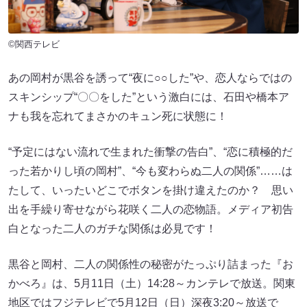
©関西テレビ
あの岡村が黒谷を誘って“夜に○○した”や、恋人ならではの
スキンシップ“〇〇をした”という激白には、石田や橋本ア
ナも我を忘れてまさかのキュン死に状態に！
“予定にはない流れで生まれた衝撃の告白”、“恋に積極的だ
った若かりし頃の岡村”、“今も変わらぬ二人の関係”……は
たして、いったいどこでボタンを掛け違えたのか？ 思い
出を手繰り寄せながら花咲く二人の恋物語。メディア初告
白となった二人のガチな関係は必見です！
黒谷と岡村、二人の関係性の秘密がたっぷり詰まった『お
かべろ』は、5月11日（土）14:28～カンテレで放送。関東
地区ではフジテレビで5月12日（日）深夜3:20～放送で