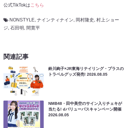
公式TikTokは
こちら
NONSTYLE
,
ナインティナイン
,
岡村隆史
,
村上ショー
ジ
,
石田明
,
間寛平
関連記事
鈴川絢子×JR東海リテイリング・プラスの
トラベルグッズ発売!
2026.08.05
NMB48・田中美空のサイン入りチェキが
当たる! dバリューパスキャンペーン開催
2026.08.05