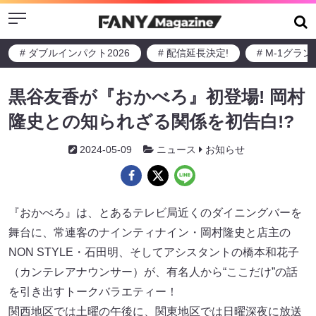
Menu
# ダブルインパクト2026
# 配信延長決定!
# M-1グラ
黒谷友香が『おかべろ』初登場! 岡村
隆史との知られざる関係を初告白!?
2024-05-09
ニュース
お知らせ
『おかべろ』は、とあるテレビ局近くのダイニングバーを
舞台に、常連客のナインティナイン・岡村隆史と店主の
NON STYLE・石田明、そしてアシスタントの橋本和花子
（カンテレアナウンサー）が、有名人から“ここだけ”の話
を引き出すトークバラエティー！
関西地区では土曜の午後に、関東地区では日曜深夜に放送