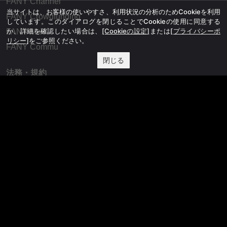
FANY Channel
当サイトは、お客様の使いやすさ、利用状況の分析のためCookieを利用
FANY Crowdfunding
しています。このダイアログを閉じることでCookieの使用に同意する
か、詳細を確認したい場合は、
[Cookieの設定]
または
[プライバシーポ
FANY Mall
リシー]
をご参照ください。
FANY Commu
閉じる
法務・規約
プライバシーポリシー
反社会的勢力排除宣言
会社情報
吉本興業株式会社
お問い合わせ
その他
よしもとニュースセンターアーカイブ