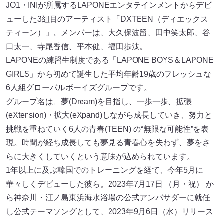
JO1・INIが所属するLAPONEエンタテインメントからデビ
ューした3組目のアーティスト「DXTEEN（ディエックス
ティーン）」。メンバーは、大久保波留、田中笑太郎、谷
口太一、寺尾香信、平本健、福田歩汰。
LAPONEの練習生制度である「LAPONE BOYS＆LAPONE
GIRLS」から初めて誕生した平均年齢19歳のフレッシュな
6人組グローバルボーイズグループです。
グループ名は、夢(Dream)を目指し、一歩一歩、拡張
(eXtension)・拡大(eXpand)しながら成長していき、努力と
挑戦を重ねていく6人の青春(TEEN) の“無限な可能性”を表
現。時間が経ち成長しても夢見る青春心を失わず、夢をさ
らに大きくしていくという意味が込められています。
1年以上に及ぶ韓国でのトレーニングを経て、今年5月に
華々しくデビューした彼ら。2023年7月17日 （月・祝） か
ら神奈川・江ノ島東浜海水浴場の公式アンバサダーに就任
し公式テーマソングとして、2023年9月6日（水）リリース