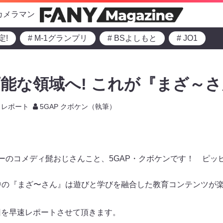
カメラマン
定!
# M-1グランプリ
# BSよしもと
# JO1
能な領域へ! これが『まざ～さ
レポート
5GAP クボケン（執筆）
ターのコメディ髭おじさんこと、5GAP・クボケンです！ ピッ
中の『まざ〜さん』は遊びと学びを融合した教育コンテンツが
回を早速レポートさせて頂きます。