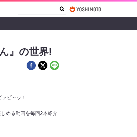
Search Form
Search
ん』の世界!
ピッピ～ッ！
楽しめる動画を毎回2本紹介