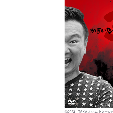
🄫2023 TSKさんいん中央テ