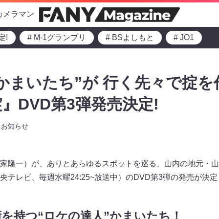
カメラマン
定!
# M-1グランプリ
# BSよしもと
# JO1
かまいたち”が 行く先々で掟を
』DVD第3弾発売決定!
お知らせ
家隆一）が、ありとあらゆるスポットを巡る、山内の地元・山
央テレビ、毎週水曜24:25~放送中）のDVD第3弾の発売が決
を持つ“ロケの達人”かまいたち！