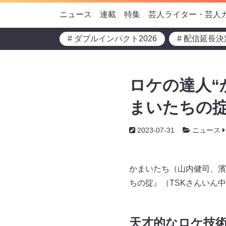
ニュース
連載
特集
芸人ライター・芸人
# ダブルインパクト2026
# 配信延長決
ロケの達人“
まいたちの掟
2023-07-31
ニュース
かまいたち（山内健司、濱
ちの掟』（TSKさんいん中
天才的なロケ技術