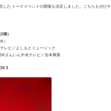
記念した トークイベントの開催も決定しました。こちらもぜひ
3弾）
（水）
央テレビ／よしもとミュージック
 TSKさんいん中央テレビ／吉本興業
X 3