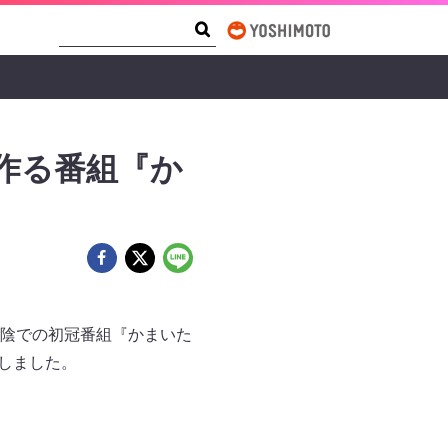
Search Form
Search
作る番組『か
陰での初冠番組『かまいた
定しました。