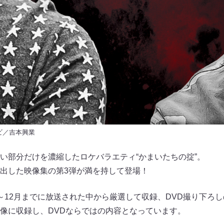
レビ／吉本興業
い部分だけを濃縮したロケバラエティ“かまいたちの掟”。
出した映像集の第3弾が満を持して登場！
1月～12月までに放送された中から厳選して収録、DVD撮り下ろ
像に収録し、DVDならではの内容となっています。