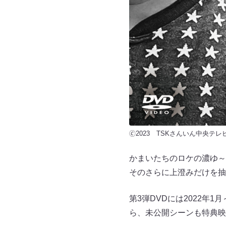
🄫2023 TSKさんいん中央テ
かまいたちのロケの濃ゆ～
そのさらに上澄みだけを抽
第3弾DVDには2022年
ら、未公開シーンも特典映