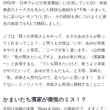
2002年・日本テレビの音楽番組）に出演していたDJ・赤坂
泰彦のトーク力を生かした軽快な曲紹介が“千鳥・かまいた
ちに足りないモノ”だと言い、その技術を身につけようと過
去の放送でも4人で挑戦しました。
ノブは「我々が赤坂さんをやって、まさかあゆさんが歌っ
てくれるってこと？」と問うも大悟は「いや、あゆが赤坂
をやります」と宣言。「ニーズが全く違います」（山内健
司）「歌が聞きたいんですよ、あゆが来た時は」（濱家隆
一）と反発するも、「ワシも聞きたいけど、歌うより赤坂
がやりたいって、あゆが言うんだもん」と大悟。浜崎も
「私、赤坂さん世代なので。足りないと思います！ 足り
てない」とノリノリで、赤坂さん実演に挑戦することに！
かまいたち濱家が痛恨のミス！？
今回は浜崎の楽曲『Boys & Girls』の曲紹介で、まずノブ・