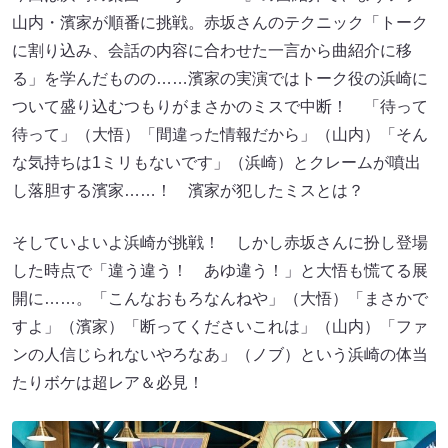
山内・濱家が順番に挑戦。赤坂さんのテクニック「トーク
に割り込み、会話の内容に合わせた一言から曲紹介に移
る」を学んだものの……濱家の実演ではトーク役の浜崎に
ついて盛り込むつもりがまさかのミスで中断！ 「待って
待って」（大悟）「間違った情報だから」（山内）「そん
な気持ちは1ミリもないです」（浜崎）とクレームが噴出
し落胆する濱家……！ 濱家が犯したミスとは？
そしていよいよ浜崎が挑戦！ しかし赤坂さんに扮し登場
した時点で「違う違う！ あゆ違う！」と大悟も慌てる展
開に……。「こんなおもろなんねや」（大悟）「まさかで
すよ」（濱家）「断ってくださいこれは」（山内）「ファ
ンの人信じられないやろなあ」（ノブ）という浜崎の体当
たりボケは超レア＆必見！