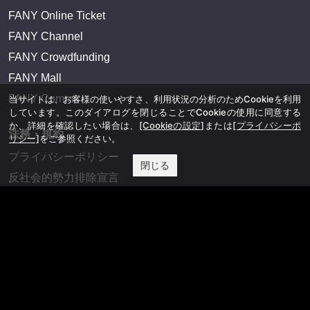
FANY Online Ticket
FANY Channel
FANY Crowdfunding
FANY Mall
FANY Commu
当サイトは、お客様の使いやすさ、利用状況の分析のためCookieを利用
しています。このダイアログを閉じることでCookieの使用に同意する
か、詳細を確認したい場合は、
[Cookieの設定]
または
[プライバシーポ
法務・規約
リシー]
をご参照ください。
プライバシーポリシー
閉じる
反社会的勢力排除宣言
会社情報
吉本興業株式会社
お問い合わせ
その他