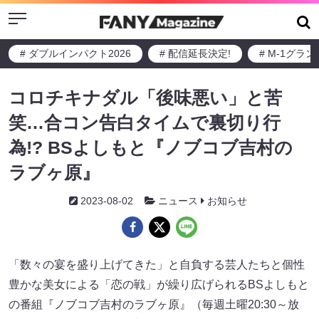
Menu
# ダブルインパクト2026
# 配信延長決定!
# M-1グラ
コロチキナダル「後味悪い」と苦
笑…合コン告白タイムで裏切り行
為!? BSよしもと『ノブコブ吉村の
ラブヶ原』
2023-08-02
ニュース
お知らせ
「数々の宴を盛り上げてきた」と自負する芸人たちと個性
豊かな美女による「恋の戦」が繰り広げられるBSよしもと
の番組『ノブコブ吉村のラブヶ原』（毎週土曜20:30～放