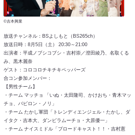
©吉本興業
放送チャンネル：BSよしもと（BS265ch）
放送日時：8月5日（土） 20:30～21:00
出演者：平成ノブシコブシ・吉村崇／澄田綾乃、名取くる
み、黒木麗奈
ゲスト：コロコロチキチキペッパーズ
合コン参加メンバー：
【男性チーム】
・チーム マッチョ 「いぬ・太田隆司、かけおち・青木マッ
チョ、バビロン・ノリ」
・チーム たかし軍団「トレンディエンジェル・たかし、ダ
イタク・吉本大、ダンビラムーチョ・大原優一」
・チーム ナイスミドル「ブロードキャスト！！・吉村憲