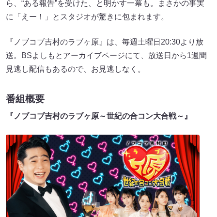
ら、“ある報告”を受けた、と明かす一幕も。まさかの事実
に「えー！」とスタジオが驚きに包まれます。
『ノブコブ吉村のラブヶ原』は、毎週土曜日20:30より放
送。BSよしもとアーカイブページにて、放送日から1週間
見逃し配信もあるので、お見逃しなく。
番組概要
『ノブコブ吉村のラブヶ原～世紀の合コン大合戦～』