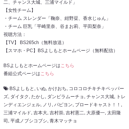
二、チャンス大城、三浦マイルド」
【女性チーム】
・チーム スレンダー「鞠奈、紺野栞、香水じゅん」
・チーム 巨乳「平崎里奈、谷まお莉、平田梨奈」
視聴方法：
【TV】 BS265ch（無料放送）
【スマホ・PC】BSよしもとホームページ（無料配信）
BSよしもとホームページは
こちら
番組公式ページは
こちら
BSよしもと
,
いぬ
,
かけおち
,
コロコロチキチキペッパー
ズ
,
ダイタク
,
たかし
,
ダンビラムーチョ
,
チャンス大城
,
トレ
ンディエンジェル
,
ノリ
,
パピヨン
,
ブロードキャスト！！
,
三浦マイルド
,
吉本大
,
吉村崇
,
吉村憲二
,
大原優一
,
太田隆
司
,
平成ノブシコブシ
,
青木マッチョ