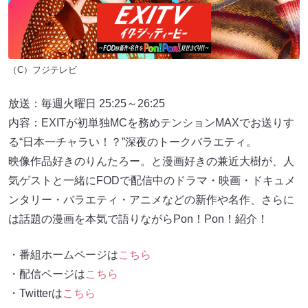
（C）フジテレビ
放送：毎週火曜日 25:25～26:25
内容：EXITが初単独MCを務めテンションMAXでお送りす
る“日本一チャラい！？”深夜のトークバラエティ。
映像作品好きのりんたろー。と漫画好きの兼近大樹が、人
気ゲストと一緒にFODで配信中のドラマ・映画・ドキュメ
ンタリー・バラエティ・アニメなどの新作や名作、さらに
は話題の漫画を本気で語りながらPon！Pon！紹介！
・番組ホームページは
こちら
・配信ページは
こちら
・Twitterは
こちら