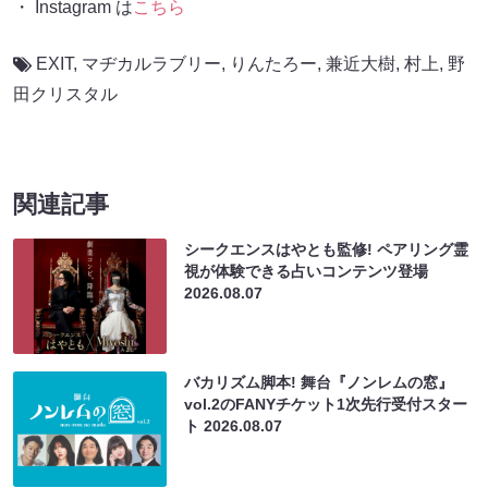
・ Instagram は
こちら
EXIT
,
マヂカルラブリー
,
りんたろー
,
兼近大樹
,
村上
,
野
田クリスタル
関連記事
シークエンスはやとも監修! ペアリング霊
視が体験できる占いコンテンツ登場
2026.08.07
バカリズム脚本! 舞台『ノンレムの窓』
vol.2のFANYチケット1次先行受付スター
ト
2026.08.07