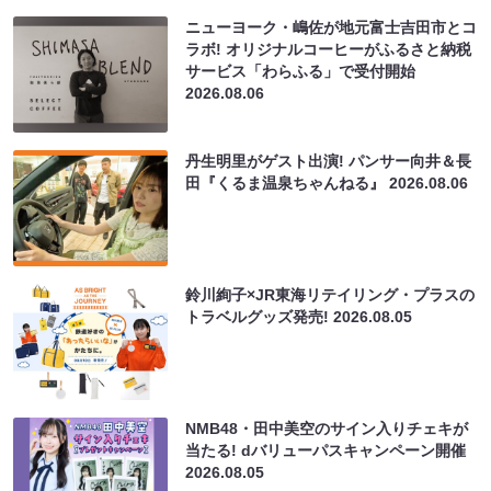
ニューヨーク・嶋佐が地元富士吉田市とコ
ラボ! オリジナルコーヒーがふるさと納税
サービス「わらふる」で受付開始
2026.08.06
丹生明里がゲスト出演! パンサー向井＆長
田『くるま温泉ちゃんねる』
2026.08.06
鈴川絢子×JR東海リテイリング・プラスの
トラベルグッズ発売!
2026.08.05
NMB48・田中美空のサイン入りチェキが
当たる! dバリューパスキャンペーン開催
2026.08.05