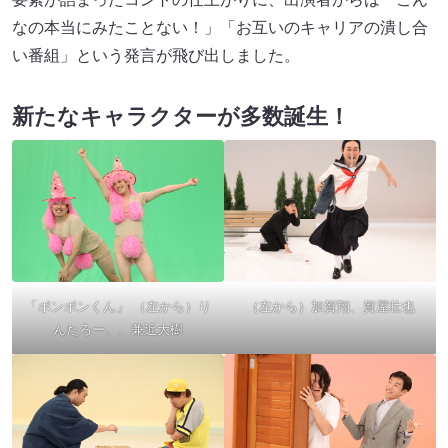
なの本当にみたことない！」「お互いのキャリアの潰し合
い番組」という発言が飛び出しました。
新たなキャラクターが多数誕生！
「ポンポンくん」 （左から）り
（左から）加賀翔、賀屋壮也
んたろー。、兼近大樹