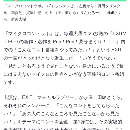
『マイクロコントラボ』（C）フジテレビ （左奥から）野田クリスタ
ル、加賀翔、賀屋壮也、村上 （左手前から）りんたろー。、田﨑さく
ら、兼近大樹
『マイクロコントラボ』は、毎週火曜25:25放送の『EXITV
～FOD の新作・名作を Pon！Pon！見せまくり！！～』内
での「こんなコント番組をやってみたい！」という EXIT
の一言がきっかけとなり誕生した、「いそうでいない」
「見たことあるようで見たことない」身近にいるようで目
には見えないマイクロの世界へいざなう実験的コント番組
です。
出演は、EXIT、マヂカルラブリー、かが屋、田﨑さくら。
それぞれのメンバーに、「こんなコントをしてもらいた
い！」「あの人のこんなところを見たことないから見た
い！」をテーマにコントを企画。第1弾では、その実験的
要素が詰まったコントの仕上がりに、出演者からは「こん