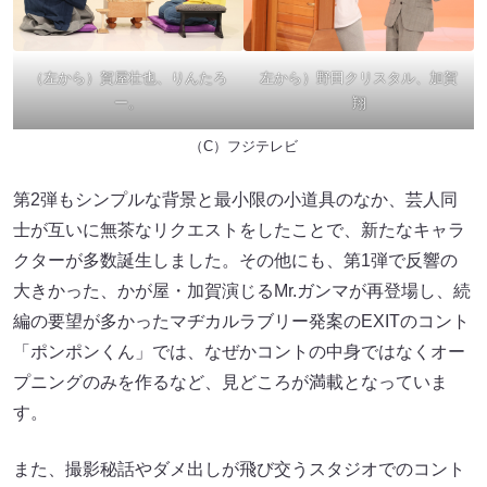
（左から）賀屋壮也、りんたろ
左から）野田クリスタル、加賀
ー。
翔
（C）フジテレビ
第2弾もシンプルな背景と最小限の小道具のなか、芸人同
士が互いに無茶なリクエストをしたことで、新たなキャラ
クターが多数誕生しました。その他にも、第1弾で反響の
大きかった、かが屋・加賀演じるMr.ガンマが再登場し、続
編の要望が多かったマヂカルラブリー発案のEXITのコント
「ポンポンくん」では、なぜかコントの中身ではなくオー
プニングのみを作るなど、見どころが満載となっていま
す。
また、撮影秘話やダメ出しが飛び交うスタジオでのコント