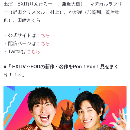
出演：EXIT(りんたろー。、兼近大樹）、マヂカルラブリ
ー（野田クリスタル、村上）、かが屋（加賀翔、賀屋壮
也）、田﨑さくら
・公式サイトは
こちら
・配信ページは
こちら
・Twitterは
こちら
■
「 EXITV～FODの新作・名作をPon！Pon！見せまく
り！！～」