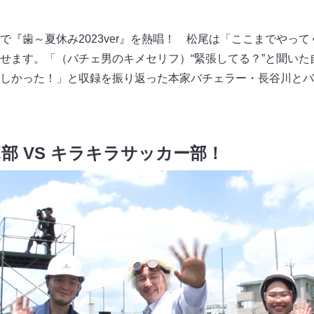
で『歯～夏休み2023ver』を熱唱！ 松尾は「ここまでやっ
せます。「（バチェ男のキメセリフ）“緊張してる？”と聞いた
しかった！」と収録を振り返った本家バチェラー・長谷川とバ
部 VS キラキラサッカー部！