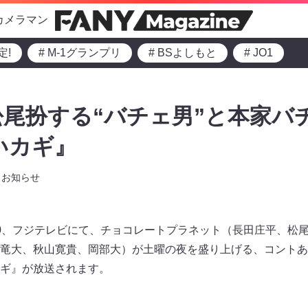
カメラマン
定!
# M-1グランプリ
# BSよしもと
# JO1
尾扮する“バチェ男”と本家バ
いカギ』
お知らせ
21:00、フジテレビにて、チョコレートプラネット（長田庄平、
竜大、秋山寛貴、岡部大）が土曜の夜を盛り上げる、コントあ
ギ』が放送されます。