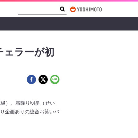
Search Form
Search
チェラーが初
松尾駿）、霜降り明星（せい
り企画ありの総合お笑いバ