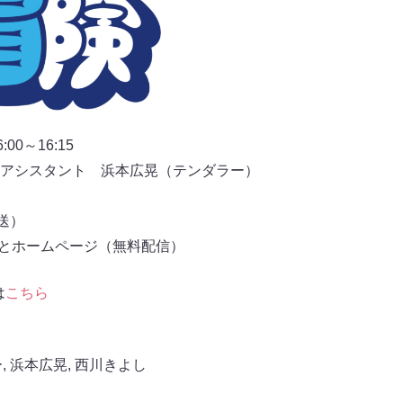
0～16:15
アシスタント 浜本広晃（テンダラー）
放送）
もとホームページ（無料配信）
は
こちら
ー
,
浜本広晃
,
西川きよし