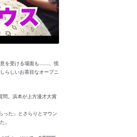
意を受ける場面も……。慌
しらしいお茶目なオープニ
質問。浜本が上方漫才大賞
らった」とさらりとマウン
た。