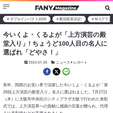
Menu
# ダブルインパクト2026
# 配信延長決定!
# M-1グラ
今いくよ・くるよが「上方演芸の殿
堂入り」! ちょうど100人目の名人に
選ばれ「どやさ！」
2023-07-28
ニュース
レポート
長年、関西のお笑い界で活躍した今いくよ・くるよが「第
26回上方演芸の殿堂入り」名人に選ばれました。7月27日
（木）に大阪市中央区のシティプラザ大阪で行われた表彰
式では、上方演芸界への貢献に感謝の言葉が贈られ、代理