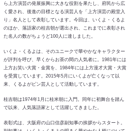
ら上方演芸の発展振興に大きな役割を果たし、府民から広
く愛され、後進の目標となる演芸人を「上方演芸の殿堂入
り」名人として表彰しています。今回は、いくよ・くるよ
のほか、落語家の桂吉朝が選出され、これまでに表彰され
た名人の数がちょうど100人に達しました。
いくよ・くるよは、そのユニークで華やかなキャラクター
が評判を呼び、早くからお茶の間の人気者に。1981年には
上方お笑い大賞・金賞を、1984年には上方漫才大賞・大賞
を受賞しています。2015年5月にいくよが亡くなって以
来、くるよがピン芸人として活動しています。
桂吉朝は1974年1月に桂米朝に入門。同年に初舞台を踏ん
で以来、人気落語家として活躍してきました。
表彰式は、大阪府の山口信彦副知事の挨拶からスタート。
副知事は、いくよ・くるよの明るく華やかな人柄について