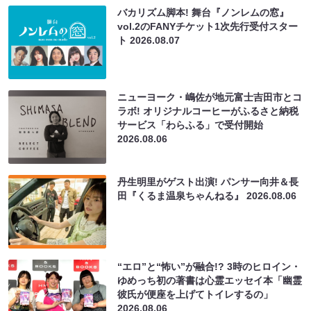
バカリズム脚本! 舞台『ノンレムの窓』
vol.2のFANYチケット1次先行受付スター
ト
2026.08.07
ニューヨーク・嶋佐が地元富士吉田市とコ
ラボ! オリジナルコーヒーがふるさと納税
サービス「わらふる」で受付開始
2026.08.06
丹生明里がゲスト出演! パンサー向井＆長
田『くるま温泉ちゃんねる』
2026.08.06
“エロ”と“怖い”が融合!? 3時のヒロイン・
ゆめっち初の著書は心霊エッセイ本「幽霊
彼氏が便座を上げてトイレするの」
2026.08.06