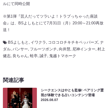
ルにて同時公開
※第1弾『芸人だってツラいよ！トラブっちゃった座談
会』は、BSよしもとにて7月31日（月）20:00～21:00再放
送！
BSよしもと
,
イワクラ
,
コロコロチキチキペッパーズ
,
ナ
ダル
,
パンサー
,
フルーツポンチ
,
向井慧
,
尼神インター
,
村上
健志
,
良ちゃん
,
蛙亭
,
誠子
,
鬼越トマホーク
関連記事
シークエンスはやとも監修! ペアリング霊
視が体験できる占いコンテンツ登場
2026.08.07