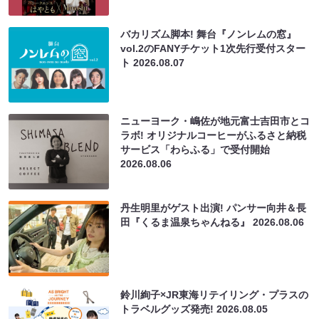
バカリズム脚本! 舞台『ノンレムの窓』
vol.2のFANYチケット1次先行受付スター
ト
2026.08.07
ニューヨーク・嶋佐が地元富士吉田市とコ
ラボ! オリジナルコーヒーがふるさと納税
サービス「わらふる」で受付開始
2026.08.06
丹生明里がゲスト出演! パンサー向井＆長
田『くるま温泉ちゃんねる』
2026.08.06
鈴川絢子×JR東海リテイリング・プラスの
トラベルグッズ発売!
2026.08.05