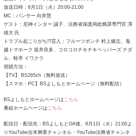
放送日時：8月1日（火）20:00-21:00
MC：パンサー 向井慧
ゲスト：尼神インター 誠子、法務省保護局総務課専門官 澤
雄大 氏
トラブル起こりがち!?芸人：フルーツポンチ 村上健志、鬼
越トマホーク 坂井良多、コロコロチキチキペッパーズ ナダ
ル、蛙亭 イワクラ
視聴方法：
【TV】 BS265ch（無料放送）
【スマホ・PC】BSよしもとホームページ（無料配信）
BSよしもとホームページは
こちら
番組ホームページは
こちら
配信日・配信先：BSよしもとOA後、8月1日（火）21:00よ
りYouTube吉本興業チャンネル・YouTube法務省チャンネ