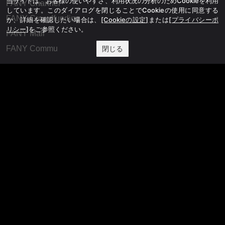
当サイトは、お客様の使いやすさ、利用状況の分析のためCookieを利用
FANY Channel
しています。このダイアログを閉じることでCookieの使用に同意する
FANY Crowdfunding
か、詳細を確認したい場合は、
[Cookieの設定]
または
[プライバシーポ
リシー]
をご参照ください。
FANY Mall
FANY Commu
閉じる
法務・規約
プライバシーポリシー
反社会的勢力排除宣言
会社情報
吉本興業株式会社
お問い合わせ
その他
よしもとニュースセンターアーカイブ