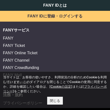
FANY IDとは
FANY IDに登録・ログインする
FANYサービス
FANY
FANY Ticket
FANY Online Ticket
FANY Channel
FANY Crowdfunding
FANY Mall
当サイトは、お客様の使いやすさ、利用状況の分析のためCookieを利用
しています。このダイアログを閉じることでCookieの使用に同意する
FANY Commu
か、詳細を確認したい場合は、
[Cookieの設定]
または
[プライバシーポ
リシー]
をご参照ください。
法務・規約
閉じる
プライバシーポリシー