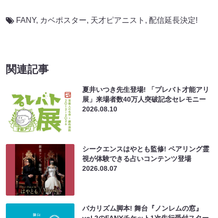
FANY
,
カベポスター
,
天才ピアニスト
,
配信延長決定!
関連記事
夏井いつき先生登場! 「プレバト才能アリ
展」来場者数40万人突破記念セレモニー
2026.08.10
シークエンスはやとも監修! ペアリング霊
視が体験できる占いコンテンツ登場
2026.08.07
バカリズム脚本! 舞台『ノンレムの窓』
vol.2のFANYチケット1次先行受付スター