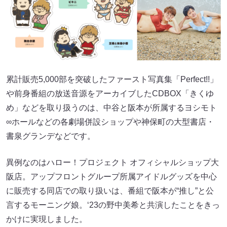
累計販売5,000部を突破したファースト写真集「Perfect!!」
や前身番組の放送音源をアーカイブしたCDBOX「きくゆ
め」などを取り扱うのは、中谷と阪本が所属するヨシモト
∞ホールなどの各劇場併設ショップや神保町の大型書店・
書泉グランデなどです。
異例なのはハロー！プロジェクト オフィシャルショップ大
阪店。アップフロントグループ所属アイドルグッズを中心
に販売する同店での取り扱いは、番組で阪本が“推し”と公
言するモーニング娘。‘23の野中美希と共演したことをきっ
かけに実現しました。