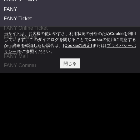
FANY
FANY Ticket
FANY Online Ticket
当サイトは、お客様の使いやすさ、利用状況の分析のためCookieを利用
FANY Channel
しています。このダイアログを閉じることでCookieの使用に同意する
か、詳細を確認したい場合は、
[Cookieの設定]
または
[プライバシーポ
FANY Crowdfunding
リシー]
をご参照ください。
FANY Mall
閉じる
FANY Commu
法務・規約
プライバシーポリシー
反社会的勢力排除宣言
会社情報
吉本興業株式会社
お問い合わせ