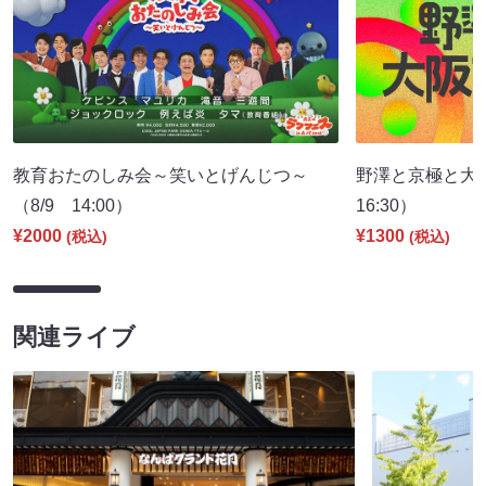
教育おたのしみ会～笑いとげんじつ～
野澤と京極と大
（8/9 14:00）
16:30）
¥2000
¥1300
(税込)
(税込)
関連ライブ