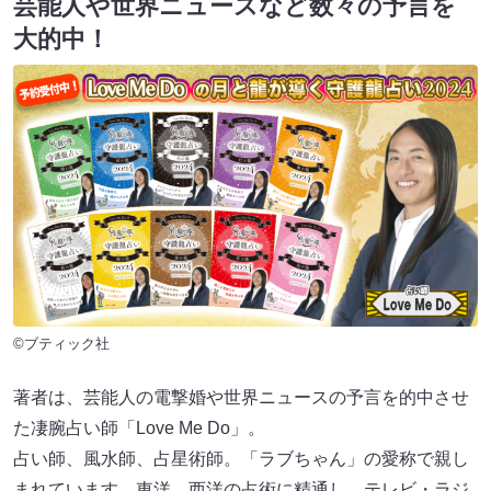
芸能人や世界ニュースなど数々の予言を
大的中！
©ブティック社
著者は、芸能人の電撃婚や世界ニュースの予言を的中させ
た凄腕占い師「Love Me Do」。
占い師、風水師、占星術師。「ラブちゃん」の愛称で親し
まれています。東洋、西洋の占術に精通し、テレビ・ラジ