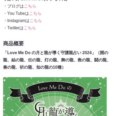
・ブログは
こちら
・You Tubeは
こちら
・Instagramは
こちら
・Twitterは
こちら
商品概要
「Love Me Do の月と龍が導く守護龍占い 2024」（開の
龍、結の龍、伝の龍、灯の龍、舞の龍、救の龍、闘の龍、
奏の龍、祈の龍、知の龍の10種）