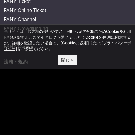
FANY Ticket
FANY Online Ticket
FANY Channel
FANY Crowdfunding
当サイトは、お客様の使いやすさ、利用状況の分析のためCookieを利用
しています。このダイアログを閉じることでCookieの使用に同意する
FANY Mall
か、詳細を確認したい場合は、
[Cookieの設定]
または
[プライバシーポ
FANY Commu
リシー]
をご参照ください。
閉じる
法務・規約
プライバシーポリシー
反社会的勢力排除宣言
会社情報
吉本興業株式会社
お問い合わせ
その他