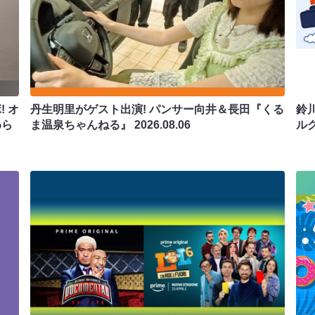
 オ
丹生明里がゲスト出演! パンサー向井＆長田『くる
鈴
わら
ま温泉ちゃんねる』
2026.08.06
ル