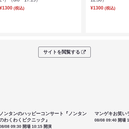
金魚番長no寄席（箕輪は何も知らな
八八すゑ祭り 寄
い）（8/8 17:15）
12:30）
¥1300
¥1300
(税込)
(税込)