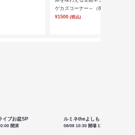
席祭（8/8
よしもとシゲカズ本公演～本気の寄
席を味わえる全組ネタと大阪名物シ
ゲカズコーナー～（8/8 13:30）
¥1500
(税込)