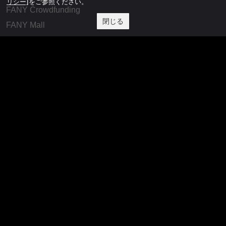
リシー]
をご参照ください。
FANY Crowdfunding
閉じる
FANY Mall
FANY Commu
法務・規約
プライバシーポリシー
反社会的勢力排除宣言
会社情報
吉本興業株式会社
お問い合わせ
その他
よしもとニュースセンターアーカイブ