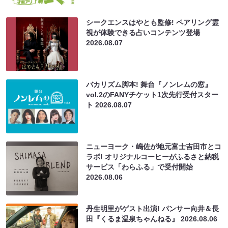
シークエンスはやとも監修! ペアリング霊
視が体験できる占いコンテンツ登場
2026.08.07
バカリズム脚本! 舞台『ノンレムの窓』
vol.2のFANYチケット1次先行受付スター
ト
2026.08.07
ニューヨーク・嶋佐が地元富士吉田市とコ
ラボ! オリジナルコーヒーがふるさと納税
サービス「わらふる」で受付開始
2026.08.06
丹生明里がゲスト出演! パンサー向井＆長
田『くるま温泉ちゃんねる』
2026.08.06