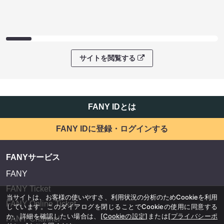
サイトを閲覧する
FANY IDとは
FANY IDに登録・ログインする
FANYサービス
FANY
FANY Ticket
当サイトは、お客様の使いやすさ、利用状況の分析のためCookieを利用
FANY Online Ticket
しています。このダイアログを閉じることでCookieの使用に同意する
か、詳細を確認したい場合は、
[Cookieの設定]
または
[プライバシーポ
FANY Channel