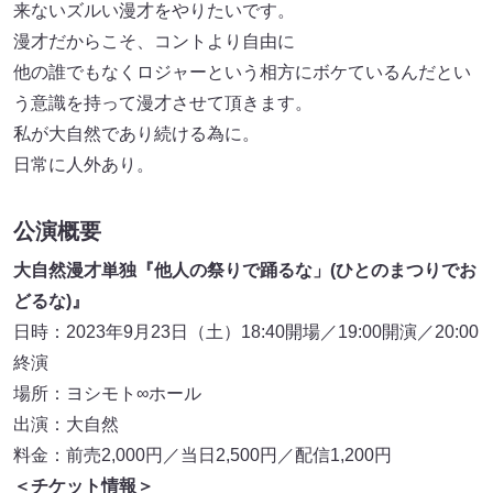
来ないズルい漫才をやりたいです。
漫才だからこそ、コントより自由に
他の誰でもなくロジャーという相方にボケているんだとい
う意識を持って漫才させて頂きます。
私が大自然であり続ける為に。
日常に人外あり。
公演概要
大自然漫才単独『他人の祭りで踊るな」(ひとのまつりでお
どるな)』
日時：2023年9月23日（土）18:40開場／19:00開演／20:00
終演
場所：ヨシモト∞ホール
出演：大自然
料金：前売2,000円／当日2,500円／配信1,200円
＜チケット情報＞