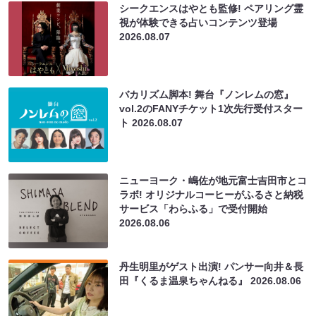
シークエンスはやとも監修! ペアリング霊
視が体験できる占いコンテンツ登場
2026.08.07
バカリズム脚本! 舞台『ノンレムの窓』
vol.2のFANYチケット1次先行受付スター
ト
2026.08.07
ニューヨーク・嶋佐が地元富士吉田市とコ
ラボ! オリジナルコーヒーがふるさと納税
サービス「わらふる」で受付開始
2026.08.06
丹生明里がゲスト出演! パンサー向井＆長
田『くるま温泉ちゃんねる』
2026.08.06