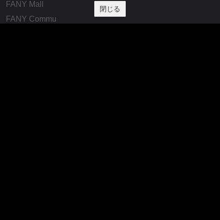
FANY Mall
閉じる
FANY Commu
法務・規約
プライバシーポリシー
反社会的勢力排除宣言
会社情報
吉本興業株式会社
お問い合わせ
その他
よしもとニュースセンターアーカイブ
©YOSHIMOTO KOGYO, All Rights Reserved.