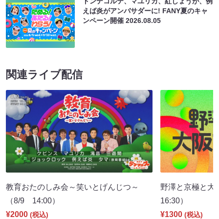
ドンデコルテ、マユリカ、紅しょうが、例
えば炎がアンバサダーに! FANY夏のキャ
ンペーン開催
2026.08.05
関連ライブ配信
教育おたのしみ会～笑いとげんじつ～
野澤と京極と大
（8/9 14:00）
16:30）
¥2000
¥1300
(税込)
(税込)