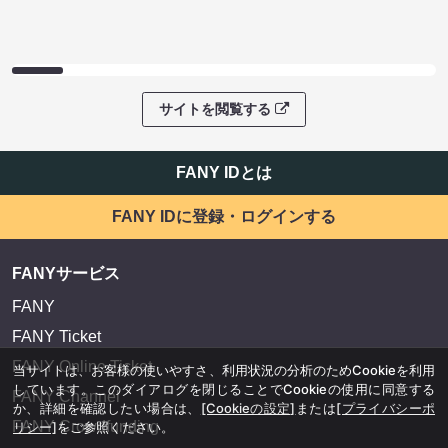
サイトを閲覧する
FANY IDとは
FANY IDに登録・ログインする
FANYサービス
FANY
FANY Ticket
FANY Online Ticket
当サイトは、お客様の使いやすさ、利用状況の分析のためCookieを利用
しています。このダイアログを閉じることでCookieの使用に同意する
FANY Channel
か、詳細を確認したい場合は、
[Cookieの設定]
または
[プライバシーポ
FANY Crowdfunding
リシー]
をご参照ください。