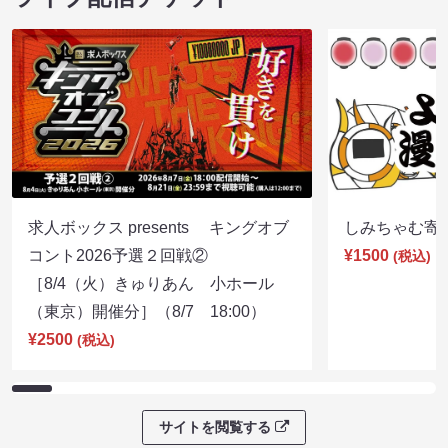
求人ボックス presents キングオブ
しみちゃむ寄席（
コント2026予選２回戦②
¥1500
(税込)
［8/4（火）きゅりあん 小ホール
（東京）開催分］（8/7 18:00）
¥2500
(税込)
サイトを閲覧する