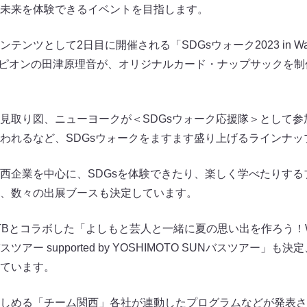
未来を体験できるイベントを目指します。
ツとして2日目に開催される「SDGsウォーク2023 in Warai 
ャンピオンの田津原理音が、オリジナルカード・ナップサックを
見取り図、ニューヨークが＜SDGsウォーク応援隊＞として参
われるなど、SDGsウォークをますます盛り上げるラインナッ
西企業を中心に、SDGsを体験できたり、楽しく学べたりする
、数々の出展ブースも決定しています。
とコラボした「よしもと芸人と一緒に夏の思い出を作ろう！Warai M
 supported by YOSHIMOTO SUNバスツアー」も決定、Wa
ています。
しめる「チーム関西」各社が連動したプログラムなどが発表さ