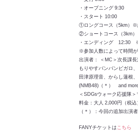
・オープニング 9:30
・スタート 10:00
①ロングコース（5km）※
②ショートコース（3km）
・エンディング 12:30
※参加人数によって時間が
出演者： ＜MC＞次長課
もりやすバンバンビガロ、イ
田津原理音、からし蓮根、
(NMB48)（＊） and mor
＜SDGsウォーク応援隊
料金：大人 2,000円（税込
（＊）：今回の追加出演者
FANYチケットは
こちら