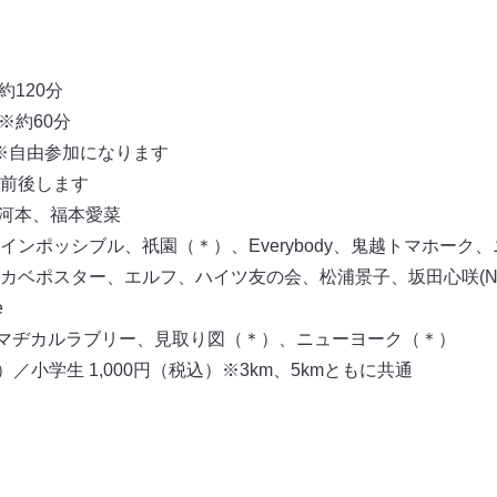
約120分
※約60分
 ※自由参加になります
前後します
長河本、福本愛菜
ンポッシブル、祇園（＊）、Everybody、鬼越トマホーク、
カベポスター、エルフ、ハイツ友の会、松浦景子、坂田心咲(NM
e
＞マヂカルラブリー、見取り図（＊）、ニューヨーク（＊）
）／小学生 1,000円（税込）※3km、5kmともに共通