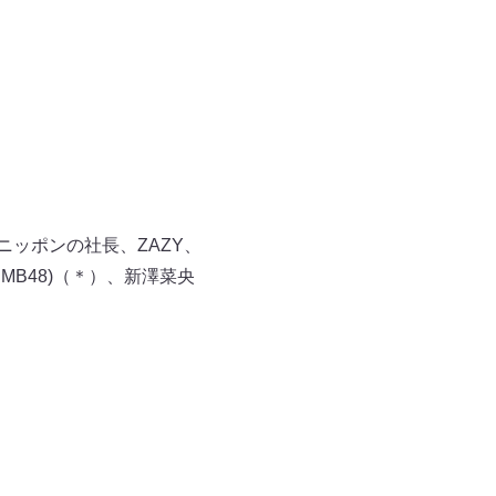
ニッポンの社長、ZAZY、
B48)（＊）、新澤菜央