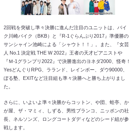
2回戦を突破し準々決勝に進んだ注目のユニットは、バイ
ク川崎バイク（BKB）と『R-1ぐらんぷり2017』準優勝の
サンシャイン池崎による「シャウト！！」。また、『女芸
人 No.1 決定戦 THE W 2022』王者の天才ピアニストや
『Ｍ-1グランプリ2022』で決勝進出のヨネダ2000、怪奇！
YesどんぐりRPG、ラランド、レインボー、ダウ90000、
ぼる塾、EXITなど注目組も準々決勝へと勝ち上がりまし
た。
さらに、いよいよ準々決勝からコットン、や団、蛙亭、か
が屋、ザ・マミィ、しずる、男性ブランコ、ニッポンの社
長、ネルソンズ、ロングコートダディなどのシード組が参
戦します。