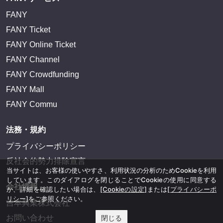
FANY
FANY Ticket
FANY Online Ticket
FANY Channel
FANY Crowdfunding
FANY Mall
FANY Commu
法務・規約
プライバシーポリシー
反社会的勢力排除宣言
当サイトは、お客様の使いやすさ、利用状況の分析のためCookieを利用
しています。このダイアログを閉じることでCookieの使用に同意する
会社情報
か、詳細を確認したい場合は、
[Cookieの設定]
または
[プライバシーポ
リシー]
をご参照ください。
吉本興業株式会社
お問い合わせ
閉じる