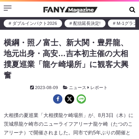
Menu
# ダブルインパクト2026
# 配信延長決定!
# M-1グラ
横綱・照ノ富士、新大関・豊昇龍、
地元出身・高安…吉本初主催の大相
撲夏巡業「龍ケ崎場所」に観客大興
奮
2023-08-09
ニュース
レポート
大相撲の夏巡業「大相撲龍ケ崎場所」が、8月3日（木）に
茨城県龍ケ崎市のニューライフアリーナ龍ケ崎（たつのこ
アリーナ）で開催されました。同市で約5年ぶりの開催と