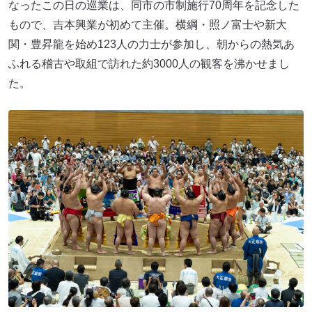
なったこの日の巡業は、同市の市制施行70周年を記念した
もので、吉本興業が初めて主催。横綱・照ノ富士や新大
関・豊昇龍を始め123人の力士が参加し、朝からの熱気あ
ふれる稽古や取組で訪れた約3000人の観客を沸かせまし
た。