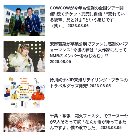
COWCOWが今年も恒例の全国ツアー開
催! 続くチケット完売に自信「“売れてい
る後輩、見とけよ”という感じです
（笑）」
2026.08.06
安部若菜が卒業公演でファンに感謝のパフ
ォーマンス! 今後の夢は「大作家になって
NMBのメンバーをねじ込む」!?
2026.08.05
鈴川絢子×JR東海リテイリング・プラスの
トラベルグッズ発売!
2026.08.05
千葉・幕張「花火フェスタ」でフースーヤ
が2人そろって涙「なんか雨が降ってきた
んですよ。僕の涙でした」
2026.08.05