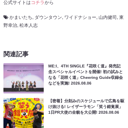
公式サイトは
コチラ
から
かまいたち
,
ダウンタウン
,
ワイドナショー
,
山内健司
,
東
野幸治
,
松本人志
関連記事
ME:I、4TH SINGLE『花咲く道』発売記
念スペシャルイベントを開催! 初の試みと
なる「花咲く道」Cheering Guide収録会
などを実施!
2026.08.06
【密着】分刻みのスケジュールで広島を駆
け抜ける! レイザーラモン「笑う錯覚展」
1日PR大使の全貌を大公開!
2026.08.06