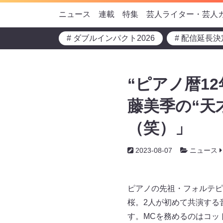
ニュース
連載
特集
芸人ライター・芸人
# ダブルインパクト2026
# 配信延長決
“ピアノ暦1
藤美季の“天
（笑）」
2023-08-07
ニュース
ピアノの先祖・フォルテピ
桜。2人が初めて共演する音楽
す。MCを務めるのはコッ