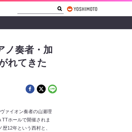
Search Form
Search
アノ奏者・加
剥がれてきた
ヴァイオン奏者の山瀬理
KA TTホールで開催されま
歴12年という西村と、