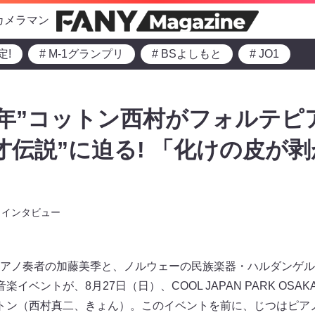
カメラマン
定!
# M-1グランプリ
# BSよしもと
# JO1
2年”コットン西村がフォルテピ
才伝説”に迫る! 「化けの皮が
インタビュー
アノ奏者の加藤美季と、ノルウェーの民族楽器・ハルダンゲル
イベントが、8月27日（日）、COOL JAPAN PARK OSA
トン（西村真二、きょん）。このイベントを前に、じつはピアノ