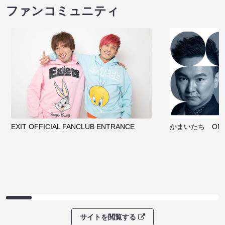
ノンタンのハッ
８月本公演（8/1～8/23）
わくピクニック
08/08 08:30 開場 09:00 開演
08/08 09:30 開
サイトを閲覧する
クラウドファンディング
サイトを閲覧する
ファンコミュニティ