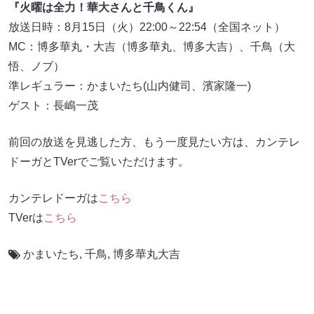
『火曜は全力！華大さんと千鳥くん』
放送日時：8月15日（火）22:00～22:54（全国ネット）
MC：博多華丸・大吉（博多華丸、博多大吉）、千鳥（大
悟、ノブ）
準レギュラー：かまいたち(山内健司、濱家隆一)
ゲスト：長嶋一茂
前回の放送を見逃した方、もう一度見たい方は、カンテレ
ドーガとTVerでご覧いただけます。
カンテレドーガは
こちら
TVerは
こちら
かまいたち
,
千鳥
,
博多華丸大吉