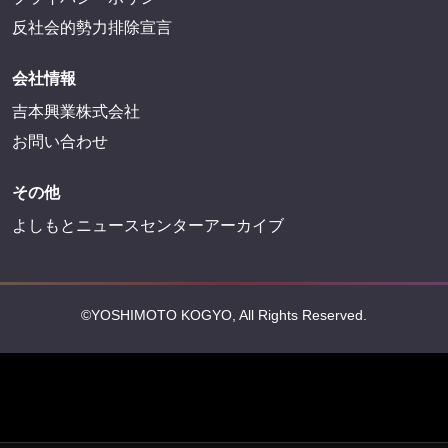
FANYサービス
FANY
FANY Ticket
FANY Online Ticket
FANY Channel
FANY Crowdfunding
FANY Mall
FANY Commu
法務・規約
プライバシーポリシー
反社会的勢力排除宣言
会社情報
吉本興業株式会社