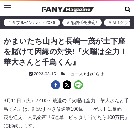
Menu
# ダブルインパクト2026
# 配信延長決定!
# M-1グラ
かまいたち山内と長嶋一茂が土下座
を賭けて因縁の対決!『火曜は全力！
華大さんと千鳥くん』
2023-08-15
ニュース
お知らせ
8月15日（火）22:00～放送の『火曜は全力！華大さんと千
鳥くん』は、記念すべき放送第100回！ ゲストに長嶋一
茂を迎え、人気企画「6連単！ピッタリ当てたら100万円」
に挑戦します。