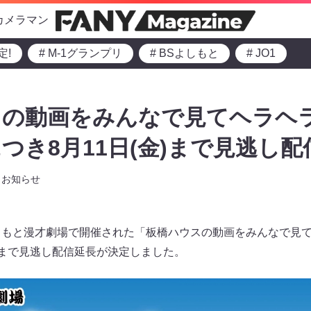
カメラマン
定!
# M-1グランプリ
# BSよしもと
# JO1
スの動画をみんなで見てヘラヘ
つき8月11日(金)まで見逃し配
お知らせ
しもと漫才劇場で開催された「板橋ハウスの動画をみんなで見
）まで見逃し配信延長が決定しました。