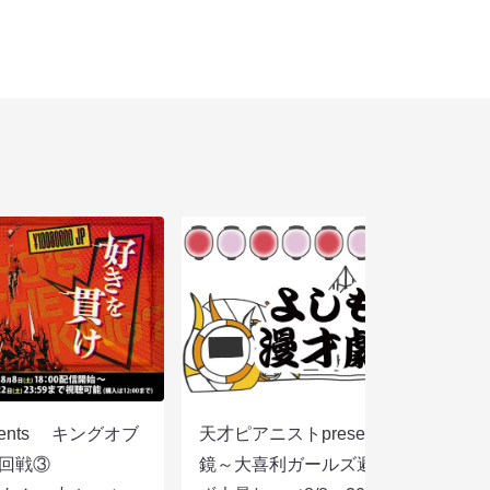
sents キングオブ
天才ピアニストpresentsすっぴん眼
選２回戦③
鏡～大喜利ガールズ避暑地を目指さ