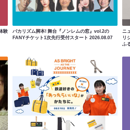
体験
バカリズム脚本! 舞台『ノンレムの窓』vol.2の
ニ
FANYチケット1次先行受付スタート
2026.08.07
リ
ふ