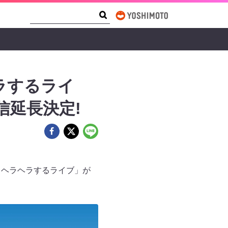
Search Form
Search
ラするライ
信延長決定!
てヘラヘラするライブ」が