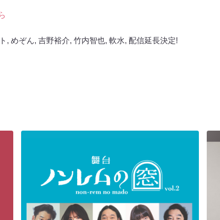
ら
ト
,
めぞん
,
吉野裕介
,
竹内智也
,
軟水
,
配信延長決定!