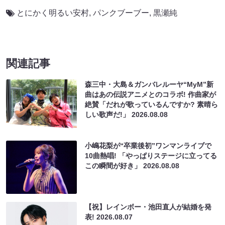
とにかく明るい安村
,
パンクブーブー
,
黒瀬純
関連記事
森三中・大島＆ガンバレルーヤ“MyM”新
曲はあの伝説アニメとのコラボ! 作曲家が
絶賛「だれが歌っているんですか? 素晴ら
しい歌声だ!」
2026.08.08
小嶋花梨が“卒業後初”ワンマンライブで
10曲熱唱! 「やっぱりステージに立ってる
この瞬間が好き」
2026.08.08
【祝】レインボー・池田直人が結婚を発
表!
2026.08.07