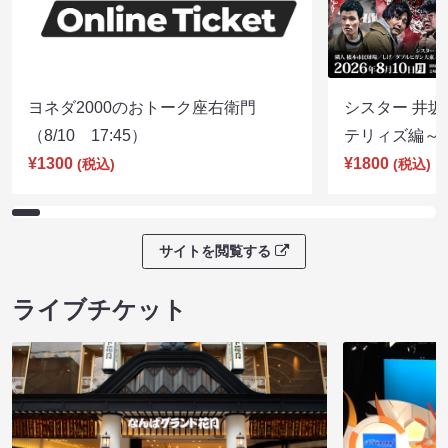
ヨネダ2000のおトーク座右衛門
シスター 井坂
（8/10 17:45）
テリィズ編～（8
¥1300
¥1800
(税込)
(税込)
サイトを閲覧する
ライブチケット