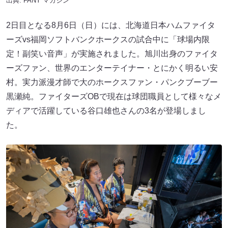
出典:
FANY マガジン
2日目となる8月6日（日）には、北海道日本ハムファイタ
ーズvs福岡ソフトバンクホークスの試合中に「球場内限
定！副笑い音声」が実施されました。旭川出身のファイタ
ーズファン、世界のエンターテイナー・とにかく明るい安
村。実力派漫才師で大のホークスファン・パンクブーブー
黒瀬純。ファイターズOBで現在は球団職員として様々なメ
ディアで活躍している谷口雄也さんの3名が登場しまし
た。