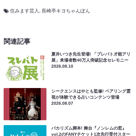
住みます芸人
,
長崎亭キヨちゃんぽん
関連記事
夏井いつき先生登場! 「プレバト才能アリ
展」来場者数40万人突破記念セレモニー
2026.08.10
シークエンスはやとも監修! ペアリング霊
視が体験できる占いコンテンツ登場
2026.08.07
バカリズム脚本! 舞台『ノンレムの窓』
vol.2のFANYチケット1次先行受付スター