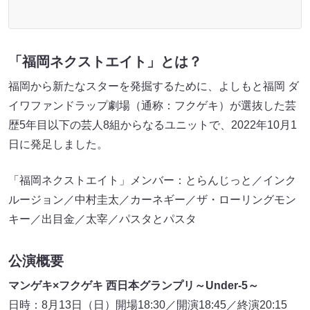
「福岡ネクストエイト」とは？
福岡から新たなスターを発掘するために、よしもと福岡 ダ
イワファンドラップ劇場（通称：フクゲキ）が選抜した芸
歴5年目以下の芸人8組からなるユニットで、2022年10月1
日に発足しました。
「福岡ネクストエイト」メンバー：とらんじっと／インク
ルージョン／中村圭太／カーネギー／ザ・ローリングモン
キー／出目金／太宰／パスタとパスタ
公演概要
マンゲキ×フクゲキ 西日本グランプリ～Under-5～
日時：8月13日（日）開場18:30／開演18:45／終演20:15