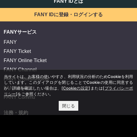
FANY IDとは
FANY IDに登録・ログインする
FANYサービス
FANY
FANY Ticket
FANY Online Ticket
FANY Channel
当サイトは、お客様の使いやすさ、利用状況の分析のためCookieを利用
FANY Crowdfunding
しています。このダイアログを閉じることでCookieの使用に同意する
FANY Mall
か、詳細を確認したい場合は、
[Cookieの設定]
または
[プライバシーポ
リシー]
をご参照ください。
FANY Commu
閉じる
法務・規約
プライバシーポリシー
反社会的勢力排除宣言