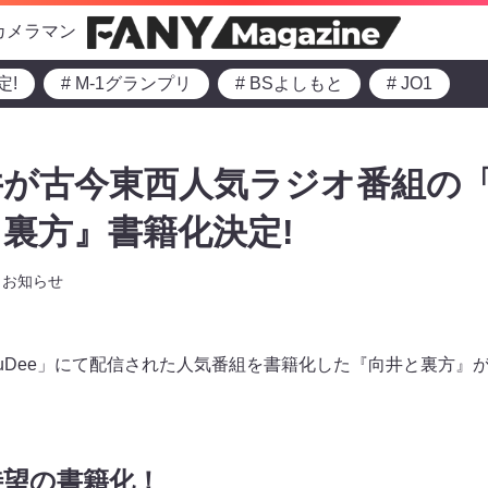
カメラマン
定!
# M-1グランプリ
# BSよしもと
# JO1
井が古今東西人気ラジオ番組の
裏方』書籍化決定!
お知らせ
uDee」にて配信された人気番組を書籍化した『向井と裏方』が
待望の書籍化！