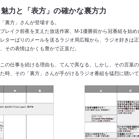
る魅力と「表方」の確かな裏方力
「裏方」さんが登場する。
ブレイク前夜を支えた放送作家、M-1優勝前から冠番組を始め
レターばりのメールを送るラジオ局広報から、ラジオ好きは正
、その表情はかくも豊かで正直だ。
この仕事を続ける理由も、てんで異なる。しかし、その言葉の
た時、その「裏方」さんが手がけるラジオ番組を猛烈に聴いて