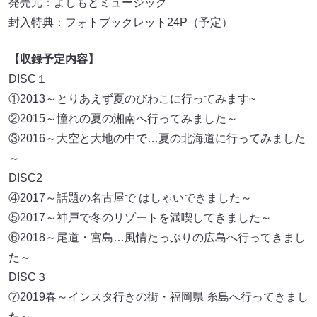
発売元：よしもとミュージック
封入特典：フォトブックレット24P（予定）
【収録予定内容】
DISC１
①2013～とりあえず夏のびわこに行ってみます~
②2015～憧れの夏の湘南へ行ってみました～
③2016～大空と大地の中で…夏の北海道に行ってみました
～
DISC2
④2017～話題の名古屋で はしゃいできました～
⑤2017～神戸で冬のリゾートを満喫してきました～
⑥2018～尾道・宮島…風情たっぷりの広島へ行ってきまし
た～
DISC３
⑦2019春～インスタ行きの街・福岡県 糸島へ行ってきまし
た～