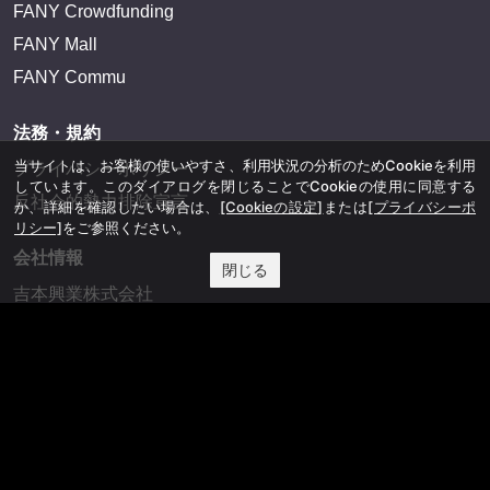
FANY Crowdfunding
FANY Mall
FANY Commu
法務・規約
当サイトは、お客様の使いやすさ、利用状況の分析のためCookieを利用
プライバシーポリシー
しています。このダイアログを閉じることでCookieの使用に同意する
反社会的勢力排除宣言
か、詳細を確認したい場合は、
[Cookieの設定]
または
[プライバシーポ
リシー]
をご参照ください。
会社情報
閉じる
吉本興業株式会社
お問い合わせ
その他
よしもとニュースセンターアーカイブ