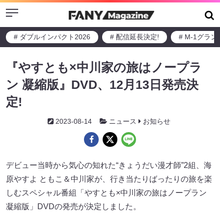
Menu
# ダブルインパクト2026
# 配信延長決定!
# M-1グラ
『やすとも×中川家の旅はノープラ
ン 凝縮版』DVD、12月13日発売決
定!
2023-08-14
ニュース
お知らせ
デビュー当時から気心の知れた“きょうだい漫才師”2組、海
原やすよ ともこ＆中川家が、行き当たりばったりの旅を楽
しむスペシャル番組「やすとも×中川家の旅はノープラン
凝縮版」DVDの発売が決定しました。