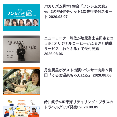
バカリズム脚本! 舞台『ノンレムの窓』
vol.2のFANYチケット1次先行受付スター
ト
2026.08.07
ニューヨーク・嶋佐が地元富士吉田市とコ
ラボ! オリジナルコーヒーがふるさと納税
サービス「わらふる」で受付開始
2026.08.06
丹生明里がゲスト出演! パンサー向井＆長
田『くるま温泉ちゃんねる』
2026.08.06
鈴川絢子×JR東海リテイリング・プラスの
トラベルグッズ発売!
2026.08.05