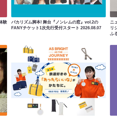
体験
バカリズム脚本! 舞台『ノンレムの窓』vol.2の
ニ
FANYチケット1次先行受付スタート
2026.08.07
リ
ふ