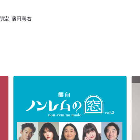
朋宏
,
藤田憲右