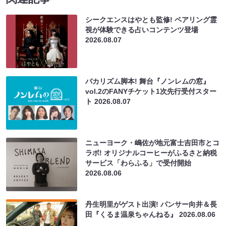
シークエンスはやとも監修! ペアリング霊
視が体験できる占いコンテンツ登場
2026.08.07
バカリズム脚本! 舞台『ノンレムの窓』
vol.2のFANYチケット1次先行受付スター
ト
2026.08.07
ニューヨーク・嶋佐が地元富士吉田市とコ
ラボ! オリジナルコーヒーがふるさと納税
サービス「わらふる」で受付開始
2026.08.06
丹生明里がゲスト出演! パンサー向井＆長
田『くるま温泉ちゃんねる』
2026.08.06