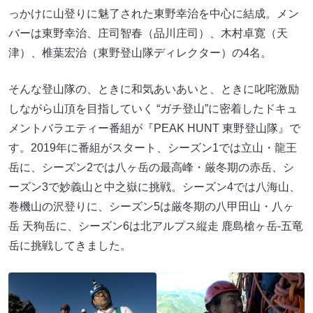
っかけに山登りに魅了された東野幸治を中心に結成。メン
バーは東野幸治、庄司智春（品川庄司）、木村卓寛（天
津）、椎葉宏治（東野登山隊ディレクター）の4名。
そんな登山隊の、ときに和気あいあいと、ときに叱咤激励
しながら山頂を目指していく “ガチ登山”に密着したドキュ
メントバラエティー番組が『PEAK HUNT 東野登山隊』で
す。2019年に番組がスタート、シーズン1では立山・龍王
岳に、シーズン2では八ヶ岳の最高峰・厳冬期の赤岳、シ
ーズン3で妙義山と中之嶽に挑戦。シーズン4では八海山、
巻機山の沢登りに、シーズン5は厳冬期の八甲田山・八ヶ
岳 天狗岳に、シーズン6は北アルプス縦走 鹿島槍ヶ岳-五竜
岳に挑戦してきました。