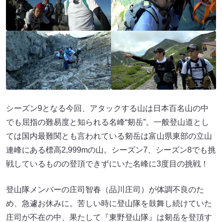
シーズン9となる今回、アタックする山は日本百名山の中
でも屈指の難易度と知られる名峰“剱岳”。一般登山道とし
ては国内最難関とも言われている剱岳は富山県東部の立山
連峰にある標高2,999mの山。シーズン7、シーズン8でも挑
戦しているものの登頂できずにいた名峰に3度目の挑戦！
登山隊メンバーの庄司智春（品川庄司）が体調不良のた
め、急遽お休みに。苦しい時に登山隊を鼓舞し続けていた
庄司が不在の中、果たして『東野登山隊』は剱岳を登頂す