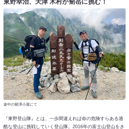
東野幸治、天津 木村が剱岳に挑む！
途中の剱澤小屋にて
『東野登山隊』とは、一歩間違えれば命の危険すらある過
酷な登山に挑戦していく登山隊。2016年の富士山登山をき