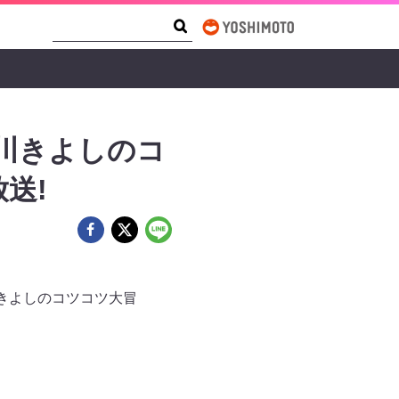
Search Form
Search
川きよしのコ
送!
きよしのコツコツ大冒