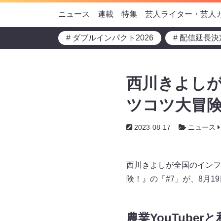
ニュース
連載
特集
芸人ライター・芸人
# ダブルインパクト2026
# 配信延長決
西川きよしが
ツコツ大冒険
2023-08-17
ニュース
西川きよしが全国のインフ
険！』の「#7」が、8月1
農業YouTube