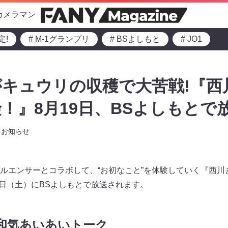
カメラマン
定!
# M-1グランプリ
# BSよしもと
# JO1
キュウリの収穫で大苦戦!『西
！』8月19日、BSよしもとで放
お知らせ
ルエンサーとコラボして、“お初なこと”を体験していく『西川
9日（土）にBSよしもとで放送されます。
rと和気あいあいトーク