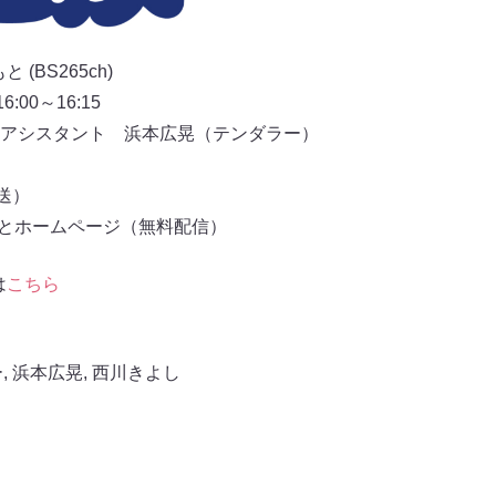
(BS265ch)
00～16:15
アシスタント 浜本広晃（テンダラー）
放送）
もとホームページ（無料配信）
は
こちら
ー
,
浜本広晃
,
西川きよし