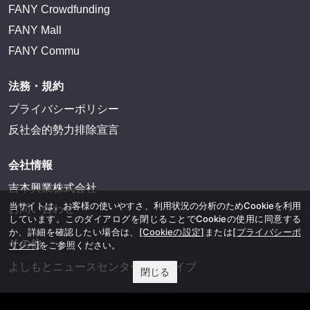
FANY Crowdfunding
FANY Mall
FANY Commu
法務・規約
プライバシーポリシー
反社会的勢力排除宣言
会社情報
吉本興業株式会社
当サイトは、お客様の使いやすさ、利用状況の分析のためCookieを利用
お問い合わせ
しています。このダイアログを閉じることでCookieの使用に同意する
か、詳細を確認したい場合は、
[Cookieの設定]
または
[プライバシーポ
その他
リシー]
をご参照ください。
よしもとニュースセンターアーカイブ
閉じる