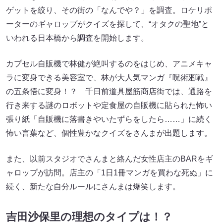
ゲットを絞り、その街の「なんでや？」を調査。ロケリポ
ーターのギャロップがクイズを探して、“オタクの聖地”と
いわれる日本橋から調査を開始します。
カプセル自販機で林健が絶叫するのをはじめ、アニメキャ
ラに変身できる美容室で、林が大人気マンガ『呪術廻戦』
の五条悟に変身！？ 千日前道具屋筋商店街では、通路を
行き来する謎のロボットや定食屋の自販機に貼られた怖い
張り紙「自販機に落書きやいたずらをしたら……」に続く
怖い言葉など、個性豊かなクイズをさんまが出題します。
また、以前スタジオでさんまと絡んだ女性店主のBARをギ
ャロップが訪問。店主の「1日1冊マンガを買わな死ぬ」に
続く、新たな自分ルールにさんまは爆笑します。
吉田沙保里の理想のタイプは！？