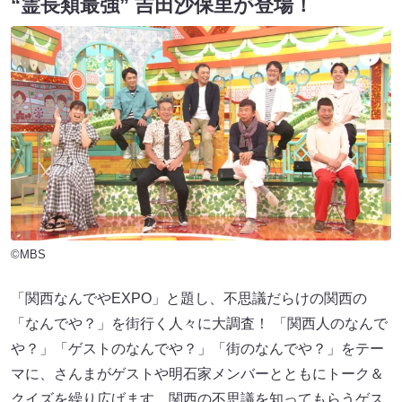
“霊長類最強” 吉田沙保里が登場！
©MBS
「関西なんでやEXPO」と題し、不思議だらけの関西の
「なんでや？」を街行く人々に大調査！ 「関西人のなんで
や？」「ゲストのなんでや？」「街のなんでや？」をテー
マに、さんまがゲストや明石家メンバーとともにトーク＆
クイズを繰り広げます。関西の不思議を知ってもらうゲス