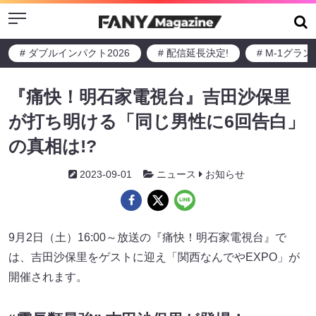
Menu
# ダブルインパクト2026
# 配信延長決定!
# M-1グラ
『痛快！明石家電視台』吉田沙保里
が打ち明ける「同じ男性に6回告白」
の真相は!?
2023-09-01
ニュース
お知らせ
9月2日（土）16:00～放送の『痛快！明石家電視台』で
は、吉田沙保里をゲストに迎え「関西なんでやEXPO」が
開催されます。