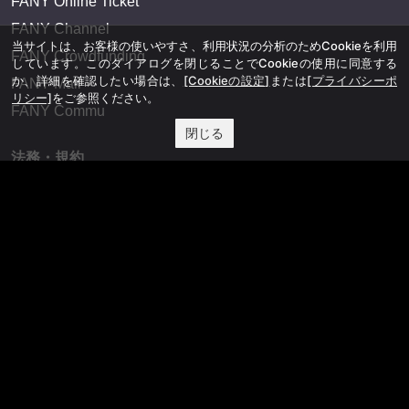
FANY Online Ticket
FANY Channel
当サイトは、お客様の使いやすさ、利用状況の分析のためCookieを利用
FANY Crowdfunding
しています。このダイアログを閉じることでCookieの使用に同意する
か、詳細を確認したい場合は、
[Cookieの設定]
または
[プライバシーポ
FANY Mall
リシー]
をご参照ください。
FANY Commu
閉じる
法務・規約
プライバシーポリシー
反社会的勢力排除宣言
会社情報
吉本興業株式会社
お問い合わせ
その他
よしもとニュースセンターアーカイブ