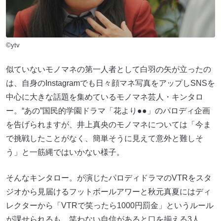
©ytv
似ていないモノマネの第一人者として白羽の矢が立ったの
は、自身のInstagramでも日々顔マネ写真をアップしSNSを
中心に大きな話題を集めているモノマネ芸人・キンタロ
ー。“あの”国民的学園ドラマ「花より●●」のパロディ企画
を告げられますが、井上真央のモノマネについては「今ま
で挑戦したことがなく、簡単そうに見えて意外と難しそ
う」と一筋縄ではいかない様子。
そんなキンタロー。が演じたパロディドラマのVTRをスタ
ジオから見届けるフットボールアワーと秋元真夏にはディ
レクターから「VTRで笑ったら1000円罰金」というルール
が課せられるも、笑わない自信があると口を揃える3人。