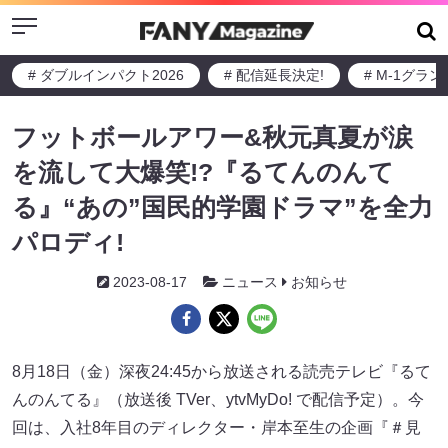
Menu
# ダブルインパクト2026
# 配信延長決定!
# M-1グラ
フットボールアワー&秋元真夏が涙
を流して大爆笑!?『るてんのんて
る』“あの”国民的学園ドラマ”を全力
パロディ!
2023-08-17
ニュース
お知らせ
8月18日（金）深夜24:45から放送される読売テレビ『るて
んのんてる』（放送後 TVer、ytvMyDo! で配信予定）。今
回は、入社8年目のディレクター・岸本至生の企画『＃見