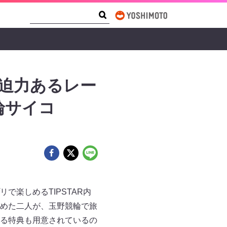
Search Form
Search
 迫力あるレー
輪サイコ
楽しめるTIPSTAR内
めた二人が、玉野競輪で旅
る特典も用意されているの