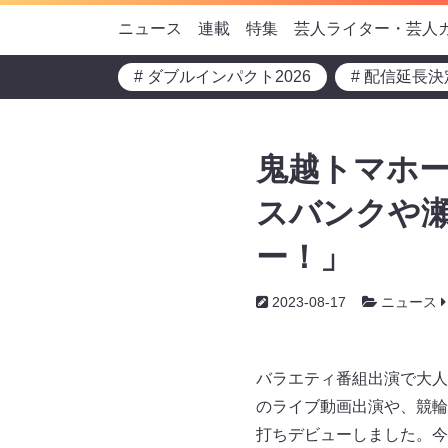
ニュース
連載
特集
芸人ライター・芸人
# ダブルインパクト2026
# 配信延長決
鬼越トマホー
スバンクや
ー！」
2023-08-17
ニュース
バラエティ番組出演で大人
のライブ動画出演や、競輪
打ちデビューしました。今