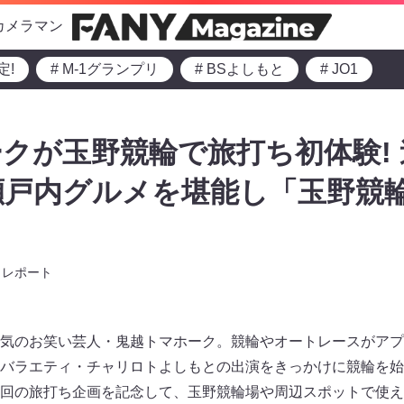
カメラマン
定!
# M-1グランプリ
# BSよしもと
# JO1
クが玉野競輪で旅打ち初体験!
瀬戸内グルメを堪能し「玉野競
レポート
気のお笑い芸人・鬼越トマホーク。競輪やオートレースがアプリで
バラエティ・チャリロトよしもとの出演をきっかけに競輪を始
回の旅打ち企画を記念して、玉野競輪場や周辺スポットで使え