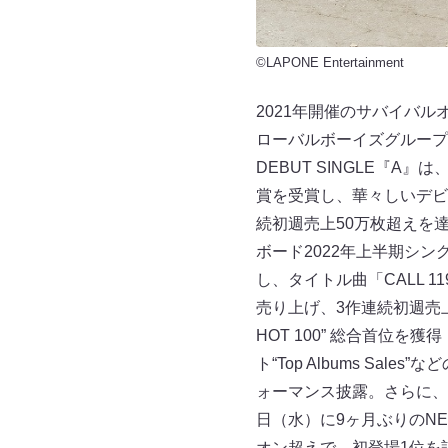
©LAPONE Entertainment
2021年開催のサバイバルオ
ローバルボーイズグループ
DEBUT SINGLE『
賞を受賞し、華々しいデビュ
続初週売上50万枚超えを
ボード2022年上半期シングル
し、タイトル曲「CALL 1
売り上げ、3作連続初週売上5
HOT 100” 総合首位を獲
ト“Top Albums Sa
ォーマンス披露。さらに、
日（水）に9ヶ月ぶりのNEW
オン超えで、初登場1位を