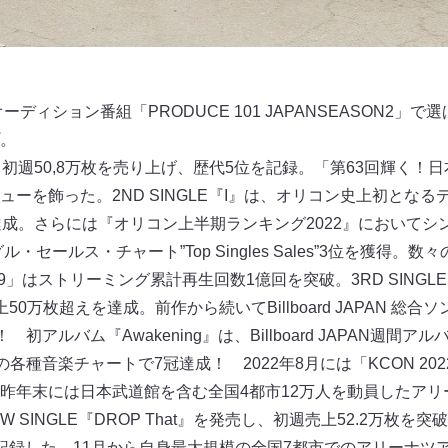
ーディション番組「PRODUCE 101 JAPANSEASON2」
。
A』は、初週50,8万枚を売り上げ、歴代5位を記録。「第63回輝く
ーを飾った。2ND SINGLE『I』は、オリコン史上初となる
達成。さらには『オリコン上半期ランキング2022』においてシ
・セールス・チャート”Top Singles Sales”3位を獲得
19」はストリーミング累計再生回数1億回を突破。3RD SINGLE
0万枚超えを達成。前作から続いてBillboard JAPAN 総合ソ
得！ 初アルバム『Awakening』は、Billboard JAPAN週
les”などの各種音楽チャートで7冠達成！ 2022年8月には「KCON 2
昨年末には日本武道館を含む全国4都市12万人を動員したアリー
 SINGLE『DROP That』を発売し、初週売上52.2万枚を
記録した。11月から自身最大規模の全国7都市でのアリーナツ