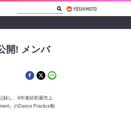
Search Form
Search
動画公開! メンバ
枚を記録し、4作連続初週売上
Dance Practice動