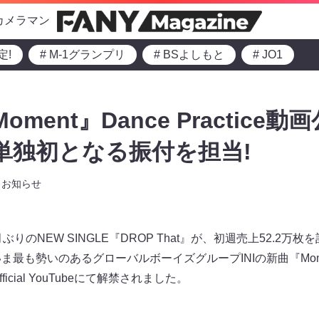
カメラマン
定!
# M-1グランプリ
# BSよしもと
# JO1
Moment』Dance Practice
 単独初となる振付を担当!
お知らせ
ぶりのNEW SINGLE『DROP That』が、初週売上52.2万
最も勢いのあるグローバルボーイズグループINIの新曲『Moment』の
ficial YouTubeにて解禁されました。