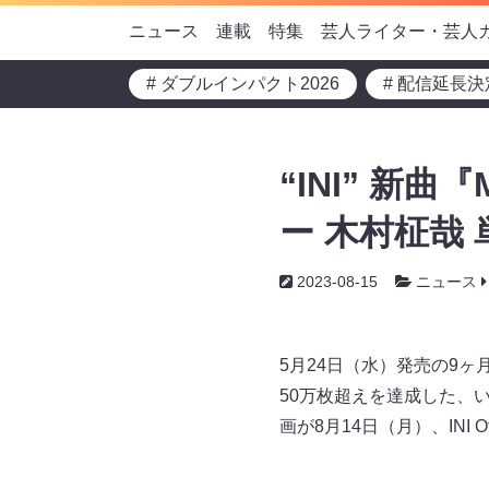
ニュース
連載
特集
芸人ライター・芸人
# ダブルインパクト2026
# 配信延長決
“INI” 新曲『
ー 木村柾哉
2023-08-15
ニュース
5月24日（水）発売の9ヶ月
50万枚超えを達成した、いま
画が8月14日（月）、INI Of