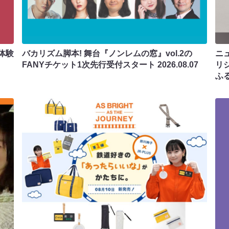
体験
バカリズム脚本! 舞台『ノンレムの窓』vol.2の
ニ
FANYチケット1次先行受付スタート
2026.08.07
リ
ふ