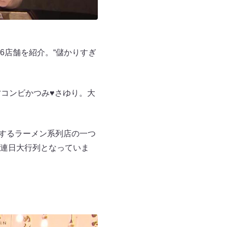
6店舗を紹介。“儲かりすぎ
才コンビかつみ♥さゆり。大
開するラーメン系列店の一つ
連日大行列となっていま