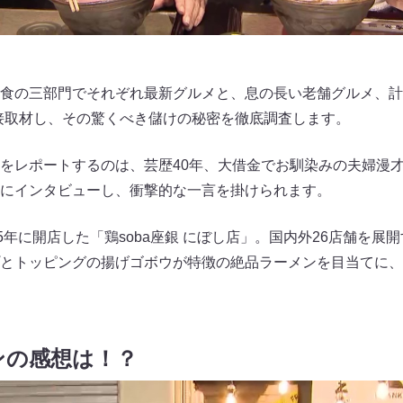
食の三部門でそれぞれ最新グルメと、息の長い老舗グルメ、計
接取材し、その驚くべき儲けの秘密を徹底調査します。
をレポートするのは、芸歴40年、大借金でお馴染みの夫婦漫
にインタビューし、衝撃的な一言を掛けられます。
5年に開店した「鶏soba座銀 にぼし店」。国内外26店舗を展
とトッピングの揚げゴボウが特徴の絶品ラーメンを目当てに、
ンの感想は！？