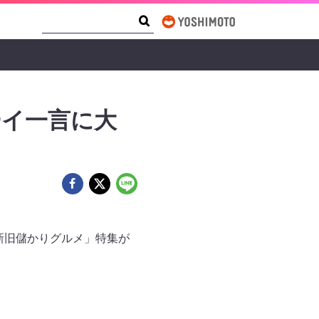
Search Form
Search
ーイ一言に大
の新旧儲かりグルメ」特集が