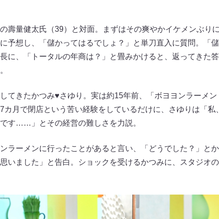
の壽量健太氏（39）と対面。まずはその爽やかイケメンぶり
に予想し、「儲かってはるでしょ？」と単刀直入に質問。「儲
長に、「トータルの年商は？」と畳みかけると、返ってきた答
。
してきたかつみ♥さゆり。実は約15年前、「ボヨヨンラーメ
7カ月で閉店という苦い経験をしているだけに、さゆりは「私
です……」とその経営の難しさを力説。
ンラーメンに行ったことがあると言い、「どうでした？」とか
思いました」と告白。ショックを受けるかつみに、スタジオの