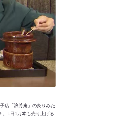
子店「浪芳庵」の炙りみた
叫。1日1万本も売り上げる