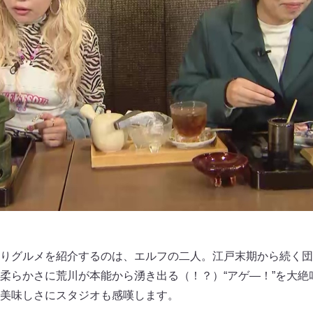
りグルメを紹介するのは、エルフの二人。江戸末期から続く団
柔らかさに荒川が本能から湧き出る（！？）“アゲ―！”を大絶
美味しさにスタジオも感嘆します。