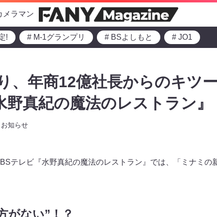
カメラマン
定!
# M-1グランプリ
# BSよしもと
# JO1
り、年商12億社長からのキツ
水野真紀の魔法のレストラン』
お知らせ
～のMBSテレビ『水野真紀の魔法のレストラン』では、「ミナミ
方がない”！？