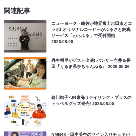
関連記事
ニューヨーク・嶋佐が地元富士吉田市とコ
ラボ! オリジナルコーヒーがふるさと納税
サービス「わらふる」で受付開始
2026.08.06
丹生明里がゲスト出演! パンサー向井＆長
田『くるま温泉ちゃんねる』
2026.08.06
鈴川絢子×JR東海リテイリング・プラスの
トラベルグッズ発売!
2026.08.05
NMB48・田中美空のサイン入りチェキが