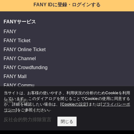
FANY IDに登録・ログインする
FANYサービス
FANY
FANY Ticket
FANY Online Ticket
FANY Channel
FANY Crowdfunding
FANY Mall
FANY Commu
当サイトは、お客様の使いやすさ、利用状況の分析のためCookieを利用
しています。このダイアログを閉じることでCookieの使用に同意する
法務・規約
か、詳細を確認したい場合は、
[Cookieの設定]
または
[プライバシーポ
リシー]
をご参照ください。
プライバシーポリシー
反社会的勢力排除宣言
閉じる