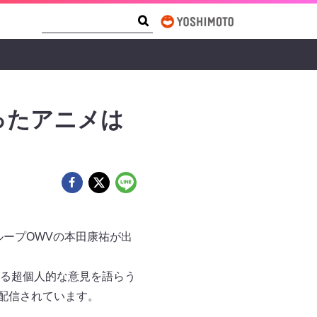
Search Form
Search
ったアニメは
ループOWVの本田康祐が出
る超個人的な意見を語らう
て配信されています。