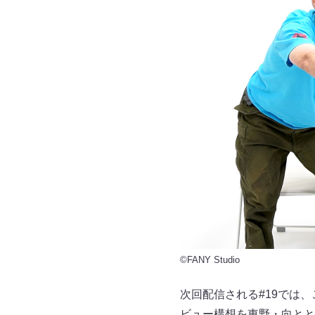
©FANY Studio
次回配信される#19では
ビュー構想を東野・向とと