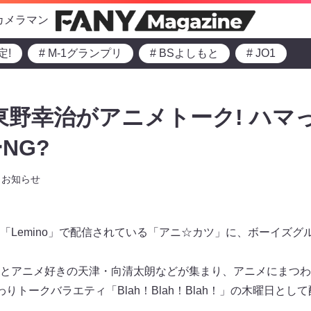
カメラマン
定!
# M-1グランプリ
# BSよしもと
# JO1
東野幸治がアニメトーク! ハマ
NG?
お知らせ
「Lemino」で配信されている「アニ☆カツ」に、ボーイズグ
とアニメ好きの天津・向清太朗などが集まり、アニメにまつわ
りトークバラエティ「Blah！Blah！Blah！」の木曜日とし