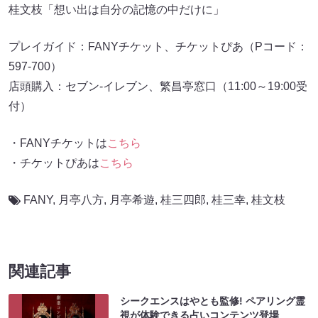
桂文枝「想い出は自分の記憶の中だけに」
プレイガイド：FANYチケット、チケットぴあ（Pコード：
597-700）
店頭購入：セブン-イレブン、繁昌亭窓口（11:00～19:00受
付）
・FANYチケットは
こちら
・チケットぴあは
こちら
FANY
,
月亭八方
,
⽉亭希遊
,
桂三四郎
,
桂三幸
,
桂文枝
関連記事
シークエンスはやとも監修! ペアリング霊
視が体験できる占いコンテンツ登場