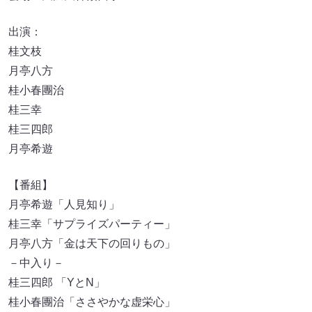
出演：
桂文枝
月亭八方
桂小春團治
桂三幸
桂三四郎
月亭希遊
【番組】
月亭希遊「人見知り」
桂三幸「サプライズパーティー」
月亭八方「金は天下の回りもの」
－中入り－
桂三四郎 「YとN」
桂小春團治「ささやかな虚栄心」