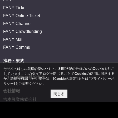
FANY Ticket
FANY Online Ticket
FANY Channel
FANY Crowdfunding
FANY Mall
FANY Commu
法務・規約
当サイトは、お客様の使いやすさ、利用状況の分析のためCookieを利用
プライバシーポリシー
しています。このダイアログを閉じることでCookieの使用に同意する
反社会的勢力排除宣言
か、詳細を確認したい場合は、
[Cookieの設定]
または
[プライバシーポ
リシー]
をご参照ください。
会社情報
閉じる
吉本興業株式会社
お問い合わせ