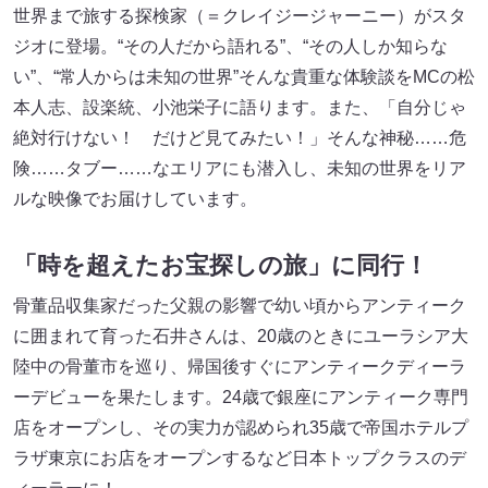
世界まで旅する探検家（＝クレイジージャーニー）がスタ
ジオに登場。“その人だから語れる”、“その人しか知らな
い”、“常人からは未知の世界”そんな貴重な体験談をMCの松
本人志、設楽統、小池栄子に語ります。また、「自分じゃ
絶対行けない！ だけど見てみたい！」そんな神秘……危
険……タブー……なエリアにも潜入し、未知の世界をリア
ルな映像でお届けしています。
「時を超えたお宝探しの旅」に同行！
骨董品収集家だった父親の影響で幼い頃からアンティーク
に囲まれて育った石井さんは、20歳のときにユーラシア大
陸中の骨董市を巡り、帰国後すぐにアンティークディーラ
ーデビューを果たします。24歳で銀座にアンティーク専門
店をオープンし、その実力が認められ35歳で帝国ホテルプ
ラザ東京にお店をオープンするなど日本トップクラスのデ