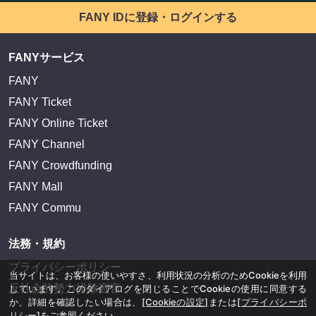
FANY IDに登録・ログインする
FANYサービス
FANY
FANY Ticket
FANY Online Ticket
FANY Channel
FANY Crowdfunding
FANY Mall
FANY Commu
法務・規約
プライバシーポリシー
当サイトは、お客様の使いやすさ、利用状況の分析のためCookieを利用
反社会的勢力排除宣言
しています。このダイアログを閉じることでCookieの使用に同意する
か、詳細を確認したい場合は、
[Cookieの設定]
または
[プライバシーポ
リシー]
をご参照ください。