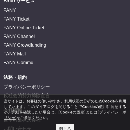
FANYサービス
FANY
FANY Ticket
FANY Online Ticket
FANY Channel
FANY Crowdfunding
FANY Mall
FANY Commu
法務・規約
プライバシーポリシー
反社会的勢力排除宣言
当サイトは、お客様の使いやすさ、利用状況の分析のためCookieを利用
しています。このダイアログを閉じることでCookieの使用に同意する
会社情報
か、詳細を確認したい場合は、
[Cookieの設定]
または
[プライバシーポ
リシー]
をご参照ください。
吉本興業株式会社
閉じる
お問い合わせ