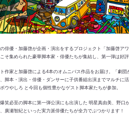
の俳優・加藤啓が企画・演出をするプロジェクト「加藤啓アワ
こそ集められた豪華脚本家・俳優たちが集結し、第一弾は好評
ト作家と加藤啓による4本のオムニバス作品をお届け。「劇団
、脚本・演出・俳優・ダンサーに子供番組出演までマルチに活
ボウやしろ と今回も個性豊かなゲスト脚本家たちが参加。
爆笑必至の脚本に第一弾公演にも出演した 明星真由美、野口
、廣瀬智紀といった実力派俳優たちが全力でぶつかります！ 