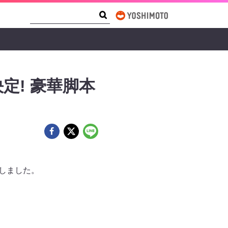
Search Form
Search
定! 豪華脚本
定しました。