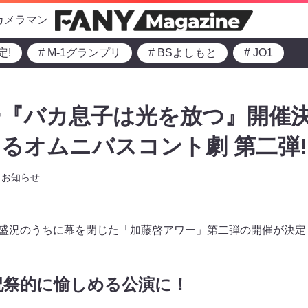
カメラマン
定!
# M-1グランプリ
# BSよしもと
# JO1
『バカ息子は光を放つ』開催決
るオムニバスコント劇 第二弾!
お知らせ
、大盛況のうちに幕を閉じた「加藤啓アワー」第二弾の開催が決
祝祭的に愉しめる公演に！