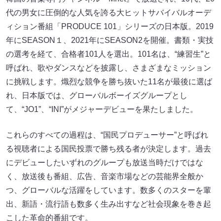
代の男女に圧倒的な人気を誇る大ヒットサバイバルオーデ
ィション番組「PRODUCE 101」シリーズの日本版。2019
年にSEASON１、2021年にSEASON2を開催。書類・実技
の選考を経て、合格者101人を選出。101名は、“練習生”と
呼ばれ、歌やダンスなどを披露し、さまざまなミッション
に挑戦します。熾烈な競争を勝ち抜いた11名が最後に選ば
れ、日本版では、グローバルボーイズグループとし
て、“JO1”、“INI”がメジャーデビューを果たしました。
これらのすべての過程は、“国民プロデューサー”と呼ばれ
る視聴者による国民投票で勝ち残る者が決定します。過去
にデビューしたいずれのグループも放送当時だけではな
く、放送後も番組、広告、音楽市場などの芸能界全般か
つ、グローバルな活躍をしています。数多くのスターを輩
出、新語・流行語も数多く生み出すなど社会現象を巻き起
こした革命的番組です。