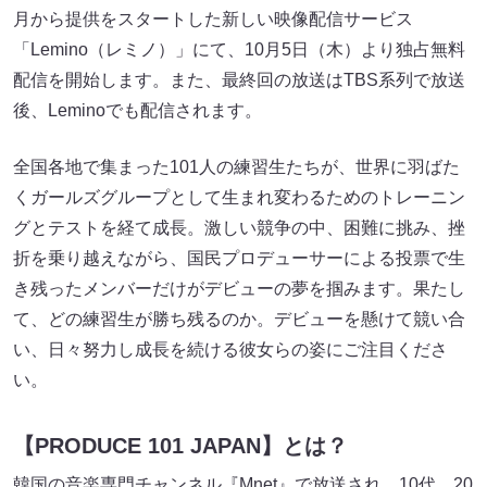
月から提供をスタートした新しい映像配信サービス
「Lemino（レミノ）」にて、10月5日（木）より独占無料
配信を開始します。また、最終回の放送はTBS系列で放送
後、Leminoでも配信されます。
全国各地で集まった101人の練習生たちが、世界に羽ばた
くガールズグループとして生まれ変わるためのトレーニン
グとテストを経て成長。激しい競争の中、困難に挑み、挫
折を乗り越えながら、国民プロデューサーによる投票で生
き残ったメンバーだけがデビューの夢を掴みます。果たし
て、どの練習生が勝ち残るのか。デビューを懸けて競い合
い、日々努力し成長を続ける彼女らの姿にご注目くださ
い。
【PRODUCE 101 JAPAN】とは？
韓国の音楽専門チャンネル『Mnet』で放送され、10代、20